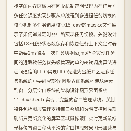
找空闲内存区域内存回收机制定期整理内存碎片⚡
多任务调度实现步骤从单线程到多进程任务切换的
核心机制多任务调度核心15_day/的mtask.c文件展
示了如何通过定时器中断实现任务切换。关键设计
包括TSS任务状态段保存和恢复任务上下文定时器
中断每2ms触发一次任务切换farjmp指令实现任务
间的远跳转任务优先级管理简单的轮转调度算法进
程间通信的FIFO实现FIFO先进先出缓冲区是多任
务系统的重要组成部分️ 图形界面系统构建从像素
到窗口分层窗口系统的架构设计图形界面系统
11_day/sheet.c实现了完整的窗口管理系统。关键
特性包括图层管理支持窗口叠加和透明度控制局部
刷新只更新变化的屏幕区域鼠标跟随实时更新鼠标
光标位置窗口移动平滑的窗口拖拽效果图形加速与