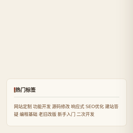
如何将模糊的“科幻级”项目需求落地为清晰可
执行的技术方案
最近在整理一些旧项目文档时&#xff0c;我遇到了一个命名极
其“科幻”的文件夹。标题长得像一部太空歌剧的副标题
&#xff0c;充满了“执政官”、“光码协议”、“棱镜”、“全频归零”
2026/8/7 10:00:42
阅读全文 →
这类宏大而模糊的词汇。第一眼看到&#xff0c;我完全无法判
断这个项目是做什么的——是某…
热门标签
网站定制
功能开发
源码修改
响应式
SEO优化
建站答
疑
编程基础
老旧改版
新手入门
二次开发