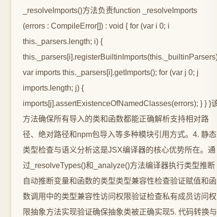
_resolveImports()方法负责function _resolveImports
(errors : CompileError[]) : void { for (var i 0; i
this._parsers.length; i) {
this._parsers[i].registerBuiltinImports(this._builtinParsers)
var imports this._parsers[i].getImports(); for (var j 0; j
imports.length; j) {
imports[j].assertExistenceOfNamedClasses(errors); } } }
方法确保所有导入的类和函数都能正确解析支持相对路
径、绝对路径和npm包导入等多种模块引用方式。4. 静态
类型检查与语义分析这是JSX编译器的核心优势所在。通
过_resolveTypes()和_analyze()方法编译器执行类型推断
自动推断变量和函数的类型类型兼容性检查验证赋值和函
数调用中的类型兼容性访问权限验证检查私有成员访问权
限抽象方法实现验证确保抽象类被正确实现5. 代码转换与