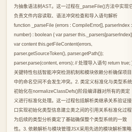
为抽象语法树AST。这一过程在_parseFile()方法中实现
负责文件内容读取、语法冲突检查和导入语句解析
function _parseFile (errors : CompileError[], parserIndex :
number) : boolean { var parser this._parsers[parserIndex]
var content this.getFileContent(errors,
parser.getSourceToken(), parser.getPath());
parser.parse(content, errors); // 处理导入语句 return true; 
关键特性包括智能冲突检测机制和模块依赖分析确保项目
中的命名空间不会发生冲突。2. 类定义标准化与类型系统
初始化在normalizeClassDefs()阶段编译器对所有的类定
义进行标准化处理。这一过程包括解析类继承关系验证接
口实现初始化类型信息建立类之间的引用关系标准化过程
为后续的类型分析奠定了基础确保整个类型系统的一致
性。3. 依赖解析与模块管理JSX采用先进的模块解析策略