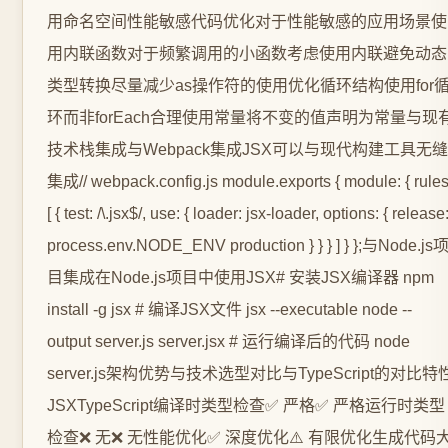
用命名空间性能敏感代码优化对于性能敏感的应用场景使
用内联函数对于频繁调用的小函数考虑使用内联避免动态
类型转换尽量减少as操作符的使用优化循环结构使用for
环而非forEach合理使用常量将不变的值声明为常量与现
技术栈集成与Webpack集成JSX可以与现代构建工具无缝
集成// webpack.config.js module.exports { module: { rules
[ { test: /\.jsx$/, use: { loader: jsx-loader, options: { release
process.env.NODE_ENV production } } } ] } };与Node.js
目集成在Node.js项目中使用JSX# 安装JSX编译器 npm
install -g jsx # 编译JSX文件 jsx --executable node --
output server.js server.jsx # 运行编译后的代码 node
server.js架构优势与技术选型对比与TypeScript的对比特
JSXTypeScript编译时类型检查✅ 严格✅ 严格运行时类型
检查❌ 无❌ 无性能优化✅ 深度优化⚠️ 有限优化生成代码