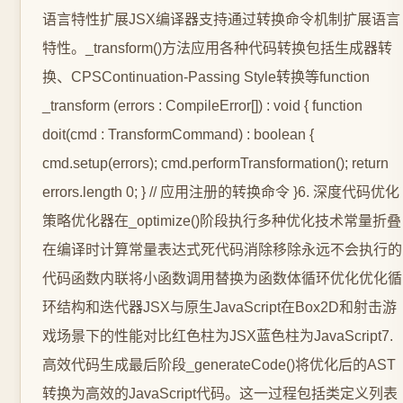
语言特性扩展JSX编译器支持通过转换命令机制扩展语言
特性。_transform()方法应用各种代码转换包括生成器转
换、CPSContinuation-Passing Style转换等function
_transform (errors : CompileError[]) : void { function
doit(cmd : TransformCommand) : boolean {
cmd.setup(errors); cmd.performTransformation(); return
errors.length 0; } // 应用注册的转换命令 }6. 深度代码优化
策略优化器在_optimize()阶段执行多种优化技术常量折叠
在编译时计算常量表达式死代码消除移除永远不会执行的
代码函数内联将小函数调用替换为函数体循环优化优化循
环结构和迭代器JSX与原生JavaScript在Box2D和射击游
戏场景下的性能对比红色柱为JSX蓝色柱为JavaScript7.
高效代码生成最后阶段_generateCode()将优化后的AST
转换为高效的JavaScript代码。这一过程包括类定义列表