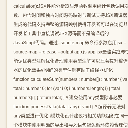
calculation);JSX性能分析器显示函数调用统计包括调用
数、包含时间和独占时间源码映射与调试支持JSX编译器
生成的代码支持完整的源码映射使得开发者可以在浏览器
开发者工具中直接调试JSX源码而不是编译后的
JavaScript代码。通过--source-map命令行参数启用jsx --
source-map --release --output app.js app.jsx最佳实践与
能调优类型注解优化合理使用类型注解可以显著提升编译
器的优化效果// 明确的类型注解有助于编译器优化
function calculateSum(numbers : number[]) : number { va
total : number 0; for (var i 0; i numbers.length; i) { total
numbers[i]; } return total; } // 避免使用any类型除非必要
function processData(data : any) : void { // 编译器无法对
any类型进行优化 }模块化设计建议将相关功能组织在同
个模块中使用明确的导出和导入语句避免循环依赖合理使