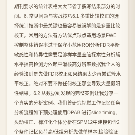
期刊要求的统计表格大大节省了撰写结果部分的时
间。6. 常见问题与实战技巧6.1 多重比较校正的选
择统计推断中最关键也最容易被误解的是多重比较
校正。常用的方法有方法优点缺点适用场景FWE
控制整体错误率过于保守小范围ROI分析FDR平衡
敏感性和特异性需要足够样本量全脑探索性分析簇
水平提高检测力依赖平滑核高分辨率数据我个人的
经验法则是先做FDR校正如果结果太少再尝试簇水
平校正。绝对不要不做任何校正那会导致大量假阳
性结果。6.2 从数据到发现的完整案例让我分享一
个真实的分析案例。我们曾研究视觉工作记忆任务
分析流程如下预处理使用DPABI进行slice timing、
头动校正、标准化个体分析在SPM12中建模包含2
个条件记忆负荷高/低组分析先做单样本t检验验证