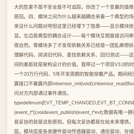
大的危害不是不安全是不可追踪。你改了一个变量的值根本
原因。四、模块之间为什么越来越耦合来看一个典型的场景显示模块里直接判断ble_co
来没什么问题对吧但这里已经埋下了隐患——显示模块依
显。左边是典型的耦合设计——每个模块互相直接访问牵
很自然。等模块多了才发现依赖关系已经是一团乱麻想拆
理解代码。阅读旧代码、查找依赖关系、回归测试——这
间的差距就是架构设计的价值。我带过一个项目V3.0
一个20万行代码、5年开发周期的智能穿戴产品。期间经历多
露接口不暴露内部intsensor_init(void);intsensor_read(float*
问对方内部通过事件通信。
typedefenum{EVT_TEMP_CHANGED,EVT_BT_CONNECTED,E
(event_t*));voidevent_publish(
易妥协的就是这些原则。但每次妥协都是在给未来埋债。七、
层。模块层是各类硬件驱动传感器驱动、通信驱动、存储