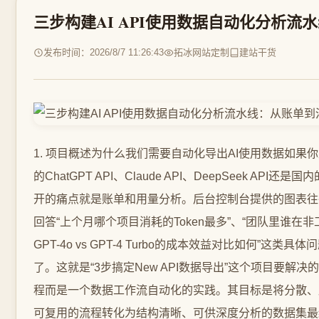
三步构建AI API使用数据自动化分析流
发布时间：2026/8/7 11:26:43
拓冰网站定制
建站干货
1. 项目概述为什么我们需要自动化导出AI使用数据如果你正在使用各类AI服务无论是OpenAI的ChatGPT API、Claude API、DeepSeek API还是国内的智谱、文心一言等大模型一个绕不开的痛点就是账单和用量分析。后台控制台提供的图表往往过于简单只能看个大概。当你需要回答“上个月哪个项目消耗的Token最多”、“团队里谁在非工作时间大量调用API”、“不同模型如GPT-4o vs GPT-4 Turbo的成本效益对比如何”这类具体问题时原始的后台数据就显得捉襟见肘了。这就是“3步搞定New API数据导出”这个项目要解决的核心问题。它不是一个复杂的软件工程而是一个数据工作流自动化的实践。其目标是将分散、原始的API使用日志通过一个稳定、可复用的流程转化为结构清晰、可供深度分析的数据集最终赋能于成本控制、资源优化和项目管理。简单来说就是把“看个总数”变成“洞察细节”。这个过程涉及三个核心环节获取数据、处理数据和分析数据。听起来简单但每个环节都有坑。比如很多AI服务商提供的账单APIBilling API或使用记录APIUsage API返回的是JSON格式的分页数据直接手动下载不仅繁琐还可能遗漏原始数据中的时间戳可能是Unix时间戳需要转换Token消耗、费用单位可能需要根据不同的模型单价进行二次计算。本指南将围绕这些实际问题拆解每一步的具体操作、工具选型背后的考量并分享我趟过的坑和总结的技巧让你能快速搭建起属于自己的AI使用数据监控与分析体系。2. 核心思路与方案选型为什么是“三步走”面对“数据导出与分析”这个需求方案有很多。你可以写一个复杂的全栈应用搞个实时仪表盘也可以用现成的BI工具直连API。但对于大多数开发者、团队负责人或独立创业者来说我们的核心诉求是快速上线、稳定可靠、维护简单、聚焦分析本身而非基建。因此“三步走”的轻量级方案脱颖而出数据抽取Extract通过调用服务商提供的API定时、自动地拉取使用记录数据。数据转换与加载Transform Load将获取的原始数据通常是JSON进行清洗、格式化并存储到更适合分析的结构化存储中如CSV文件或数据库。数据分析与可视化Analyze Visualize基于整理好的数据使用Excel、Google Sheets、PythonPandas Matplotlib/Seaborn或BI工具如Metabase, Tableau Public进行探索和呈现。这个方案的优点在于技术栈通用主要使用脚本语言Python/Node.js和通用数据工具学习成本低。灵活性高每步独立你可以替换其中任何一环。比如存储可以从CSV换成SQLite再换成PostgreSQL。成本低廉几乎可以完全基于云函数如AWS Lambda, Vercel Serverless Functions, 腾讯云SCF和对象存储如AWS S3, 阿里云OSS实现按量付费每月成本极低。易于扩展当数据量变大或分析需求变复杂时可以平滑升级单个环节例如将Python脚本改为Apache Airflow调度将CSV存储改为数据仓库。工具选型考量脚本语言Python是首选。因为它有极其丰富的数据处理库pandas,numpy、HTTP请求库requests,httpx和调度库schedule,APScheduler。对于简单的任务Bash脚本配合curl和jq也能胜任。执行环境对于定时任务云服务器ECS是备选但更推荐无服务器云函数。它免运维自动伸缩天然适合这种低频、定时的任务。将脚本和依赖打包部署即可。存储介质初期和分析频次不高时CSV文件存储于对象存储S3/OSS是最简单的。它的优点是通用任何工具都能打开版本管理清晰每天一个文件。当需要关联查询或历史趋势分析时再迁移到SQLite或PostgreSQL。分析工具对于非技术背景的同事Excel或Google Sheets的透视表和图表功能足够强大。对于开发者用Jupyter Notebook配合pandas进行探索性分析再用matplotlib或plotly生成图表灵活度更高。注意在选择API时务必仔细阅读官方文档。不同服务商的API设计差异很大。例如OpenAI的Usage API可以按天获取细粒度记录而有些服务商可能只提供月度聚合账单API。这直接决定了你能分析的数据维度。3. 第一步数据抽取——稳定获取API使用日志这是整个流程的源头必须保证稳定、准确、完整。我们以目前较为通用的RESTful API设计为例讲解如何构建一个健壮的数据抽取脚本。3.1 理解数据源API首先你需要找到服务商提供的“使用记录”或“账单明细”API端点。通常这需要在开发者后台创建API Key并赋予相应的只读权限如usage:read。关键参数解析时间范围大多数API支持start_date和end_date参数格式为YYYY-MM-DD。建议按天拉取避免单次请求数据量过大导致超时或分页复杂。分页Pagination数据量大会分页。常见的分页方式有pagesize指定页码和每页大小。limitoffset限制返回条数指定偏移量。next_cursor或next_page_token返回一个令牌用于获取下一页。筛选条件可能支持按project_id、user_id子账户、model等筛选。一个典型的请求流程伪代码def fetch_usage_data(api_key, date): url https://api.service.com/v1/usage headers {Authorization: fBearer {api_key}} params {date: date, limit: 1000} # 假设支持按天和limit all_records [] while True: response requests.get(url, headersheaders, paramsparams) response.raise_for_status() # 确保HTTP请求成功 data response.json() records data.get(data, []) all_records.extend(records) # 检查是否有下一页 next_page data.get(pagination, {}).get(next_cursor) if not next_page: break params[cursor] next_page # 将下一页令牌放入参数 time.sleep(0.5) # 礼貌性延迟避免触发API速率限制 return all_records3.2 构建健壮的抽取脚本一个生产可用的脚本不能只考虑成功的情况。以下是必须处理的要点错误处理与重试网络波动、API临时故障、速率限制Rate Limit都很常见。必须实现带指数退避的重试机制。import requests from requests.adapters import HTTPAdapter from urllib3.util.retry import Retry def create_session_with_retry(): session requests.Session() retries Retry(total3, backoff_factor1, status_forcelist[429, 500, 502, 503, 504]) session.mount(https://, HTTPAdapter(max_retriesretries)) return session密钥安全管理绝对不要将API Key硬编码在脚本里。应该使用环境变量或云服务提供的密钥管理服务如AWS Secrets Manager, Azure Key Vault。# 在部署环境如云函数中设置环境变量 export AI_SERVICE_API_KEYsk-...# 在脚本中读取 import os api_key os.environ.get(AI_SERVICE_API_KEY) if not api_key: raise ValueError(API Key未在环境变量中设置)增量抽取为了避免重复拉取历史数据每次脚本运行后需要记录成功拉取的最后日期。可以将这个日期戳存储在一个简单的状态文件如last_success_date.txt中并上传到对象存储下次运行时读取。日志记录脚本需要详细记录运行状态、拉取的数据量、遇到的错误等方便排查问题。可以使用Python的logging模块将日志输出到标准输出stdout云函数平台会自动捕获。实操心得速率限制是头号敌人仔细阅读API文档的速率限制部分。如果限制是“每分钟N次请求”那么你的重试间隔和循环延迟必须严格遵守。触犯速率限制可能导致API Key被临时禁用。数据新鲜度权衡是每小时拉一次还是每天拉一次这取决于你对数据实时性的要求和对API调用成本的考虑。对于成本监控每日拉取通常足够可以在次日凌晨拉取前一天完整的数据。关注API变更服务商的API可能会升级或废弃。最好订阅其官方更新日志或者定期如每季度检查脚本是否仍能正常工作。4. 第二步数据转换与加载——从原始JSON到规整表格拉取到的数据通常是嵌套的JSON数组不适合直接分析。这一步的目标是将其“拍平”转换成一张结构清晰的二维表行代表一次API调用或一个时间段的聚合列代表各种属性并持久化存储。4.1 数据清洗与转换假设我们拉取到的一条原始数据如下{ id: req_abc123, created_at: 1698765432, model: gpt-4o, usage: { prompt_tokens: 150, completion_tokens: 450, total_tokens: 600 }, metadata: { project_id: proj_xyz, user_id: user_789 } }我们需要将其转换为CSV中的一行包含字段id,timestamp,date,model,prompt_tokens,completion_tokens,total_tokens,project_id,user_id。关键操作时间戳转换将created_at(Unix时间戳) 转换为人类可读的日期时间字符串和单独的日期字段便于按天聚合。import pandas as pd df[timestamp] pd.to_datetime(df[created_at], units) df[date] df[timestamp].dt.date # 提取日期部分展开嵌套字段将usage和metadata字典中的子字段提取到顶级列。# 假设df的每一行‘raw_data’列是上面的JSON对象 usage_df pd.json_normalize(df[raw_data].apply(lambda x: x.get(usage, {}))) meta_df pd.json_normalize(df[raw_data].apply(lambda x: x.get(metadata, {}))) df pd.concat([df.drop([raw_data], axis1), usage_df, meta_df], axis1)计算衍生字段这是账单分析的核心。你需要根据模型单价计算每次请求的成本。首先需要维护一个模型单价映射表可以是一个Python字典或单独的配置文件。model_pricing { gpt-4o: {input: 0.005, output: 0.015}, # 假设单价$/1K tokens gpt-4-turbo: {input: 0.01, output: 0.03}, claude-3-opus: {input: 0.015, output: 0.075}, # ... 其他模型 }然后为每一行数据计算成本。def calculate_cost(row): model row[model] if model not in model_pricing: return 0.0 # 或记录为未知模型 price model_pricing[model] # 计算成本(提示Token数 * 输入单价 补全Token数 * 输出单价) / 1000 cost (row[prompt_tokens] * price[input] row[completion_tokens] * price[output]) / 1000 return round(cost, 6) # 保留足够小数位 df[estimated_cost_usd] df.apply(calculate_cost, axis1)重要提示模型单价可能会变动务必定期每月核对官方价格页面更新你的单价映射表。否则成本分析将严重失准。4.2 数据存储策略清洗转换后的DataFrame如何存储方案A追加到CSV文件最简单output_filename fai_usage_{date_str}.csv df.to_csv(output_filename, indexFalse) # 然后将这个文件上传到云存储如AWS S3优点简单直观文件即数据易于版本回溯每天一个文件。缺点查询效率低。如果要分析跨月数据需要合并多个文件。方案B写入数据库更灵活import sqlite3 # 连接到SQLite数据库文件 conn sqlite3.connect(ai_usage.db) df.to_sql(usage_records, conn, if_existsappend, indexFalse) conn.close()优点支持复杂的SQL查询如“按项目、用户分组统计月度成本”性能好。缺点需要管理数据库文件在无服务器环境下可能需要挂载持久化存储。我的选择与考量 在项目初期我推荐方案A。原因如下复杂度低不需要维护数据库连接、表结构迁移。与云函数契合云函数每次执行都是无状态的生成一个CSV文件并上传到对象存储是最自然的操作。分析阶段再聚合在数据分析时第三步你可以轻松地用pandas读取指定日期范围内的所有CSV文件合并成一个大的DataFrame进行分析。pandas的read_csv支持通配符和文件列表非常方便。import pandas as pd from io import StringIO import boto3 # 以AWS S3为例 s3_client boto3.client(s3) bucket my-ai-usage-bucket # 假设文件前缀为 ai_usage_2024-01-*.csv all_files [] # ... 列出S3中指定月份的所有文件 ... # 然后逐个读取并合并 df_list [] for fil