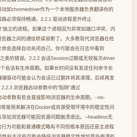
P驱动如chromedriver作为一个本地服务器负责翻译你的
必须保持畅通。2.2.1 驱动进程意外终止
r等本身也是一个独立的进程。如果这个进程因为异常如端口冲突、内
浏览器之间的通信桥梁就断了。大多数现代浏览器在检
考虑会选择自动关闭自己。你可能会在日志中看到
sion id”之类的错误。2.2.2 会话Session过期或无效每次driver
一个会话。这个会话有生命周期。如果长时间没有发送任何命令长
器端驱动可能会认为会话已过期并将其清理。后续再发
2.3 浏览器启动参数中的“陷阱”通过
s()添加的启动参数有些会直接影响浏览器的生命周期。--no-
usage这些通常是用来解决在Docker或资源受限环境中的稳定性问
浏览器可能因资源问题崩溃退出。--headless无
出行为可能和普通模式略有不同但根本原因还是主进程
不稳定的实验性标志这些可能会降低浏览器稳定性增加意外崩溃的