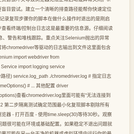
要盲目尝试。建立一个清晰的排查路径能帮你快速定位
收集记录复现步骤你的脚本在做什么操作时退出的是刚启
查看终端/控制台日志这是最重要的信息源。仔细阅读
信息、警告和堆栈跟踪。重点关注Selenium抛出的异常
hromedriver等驱动的日志输出到文件这里面包含
mport webdriver from
Service import logging service
r路径) service.log_path ./chromedriver.log # 指定日志
romeOptions() # ... 其他配置 driver
ptionsoptions)查看chromedriver.log里面可能有“无法连接到
3.2 第二步隔离测试确定范围最小化复现脚本剔除所有
打开百度 - 使用time.sleep(30)等待30秒。观察
问题很可能在环境或基础配置。如果稳定不退出问题就
如果可能在另一台干净的机器或虚拟环境中运行你的最