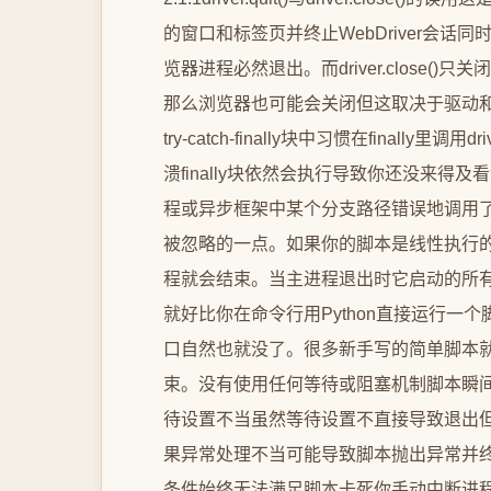
的窗口和标签页并终止WebDriver会话同
览器进程必然退出。而driver.close
那么浏览器也可能会关闭但这取决于驱动
try-catch-finally块中习惯在finally
溃finally块依然会执行导致你还没来
程或异步框架中某个分支路径错误地调用了qu
被忽略的一点。如果你的脚本是线性执行的并
程就会结束。当主进程退出时它启动的所
就好比你在命令行用Python直接运行一个脚
口自然也就没了。很多新手写的简单脚本就属于
束。没有使用任何等待或阻塞机制脚本瞬间执
待设置不当虽然等待设置不直接导致退出
果异常处理不当可能导致脚本抛出异常并终止进
条件始终无法满足脚本卡死你手动中断进程