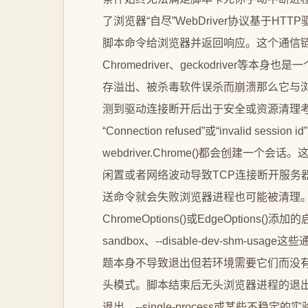
了浏览器“自尽”WebDriver协议基于HTT
脚本命令给浏览器并返回响应。这个通信链路
Chromedriver、geckodrive
存溢出、被杀毒软件误杀而崩溃那么它与
测到驱动连接断开后出于安全或资源清理
“Connection refused”或“invalid ses
webdriver.Chrome()都会创建
闲置或者网络波动导致TCP连接断开服务
送命令就会失败浏览器进程也可能被清理。2.
ChromeOptions()或EdgeOption
sandbox、--disable-dev-shm-
题本身不导致退出但若环境需要它们而没有添加
头模式。脚本结束后无头浏览器进程的退
退出。--single-process或某些