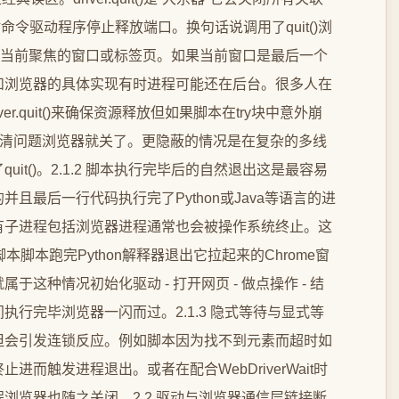
时命令驱动程序停止释放端口。换句话说调用了quit()浏
()只关闭当前聚焦的窗口或标签页。如果当前窗口是最后一个
和浏览器的具体实现有时进程可能还在后台。很多人在
里调用driver.quit()来确保资源释放但如果脚本在try块中意外崩
得及看清问题浏览器就关了。更隐蔽的情况是在复杂的多线
it()。2.1.2 脚本执行完毕后的自然退出这是最容易
且最后一行代码执行完了Python或Java等语言的进
有子进程包括浏览器进程通常也会被操作系统终止。这
本脚本跑完Python解释器退出它拉起来的Chrome窗
这种情况初始化驱动 - 打开网页 - 做点操作 - 结
行完毕浏览器一闪而过。2.1.3 隐式等待与显式等
但会引发连锁反应。例如脚本因为找不到元素而超时如
而触发进程退出。或者在配合WebDriverWait时
浏览器也随之关闭。2.2 驱动与浏览器通信层链接断