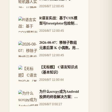
遥控全解析
2026/8/7 12:00:45
R语言实战：基于COX模
型与forestploter包绘制专
业亚组分析森林图
2026/8/7 12:00:45
2026-08-07：移除子数组
元素后第 K 小偶数。用go
语言，给定一个严格递增
2026/8/7 12:00:45
的整数数组 nums，以及
一组查询，每个查询包含
【无标题】 C语言知识点
三个整数 l、r 和 k。 对于
（基本知识）
每个查询，我们只看
nums 中下标从
2026/8/7 11:00:44
为什么scrcpy成为Android
投屏的终极解决方案：完
整实战指南
2026/8/7 0:00:27