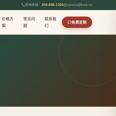
咨询热线：
400-886-1026
service@lmnt.cn
价格方
常见问
联系我
免费定制
案
题
们