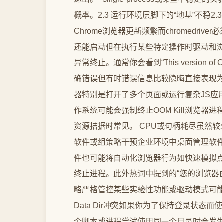
概率。2.3 运行环境层脚下的“地基”不稳2
Chrome浏览器更新频繁而chromedri
还能启动但在执行某些特定操作时驱动和
异常终止。通常你会看到“This version of Chrom
确错误但有时错误信息比较隐晦直接表现为浏
器特别是打开了多个页面或运行复杂JS应
作系统可能会强制终止OOM Kill浏览
资源拮据时常见。 CPU或句柄耗尽虽然较
软件或组策略干预企业环境中桌面管理软
件也可能将自动化浏览器行为如快速模拟
终止进程。此外热词中提到的“您的浏览器
略严格管控某些实验性功能或驱动模式可能被禁
Data Dir冲突如果你为了保持登录状态而使用
个脚本或进程尝试使用同一个目录时会发生