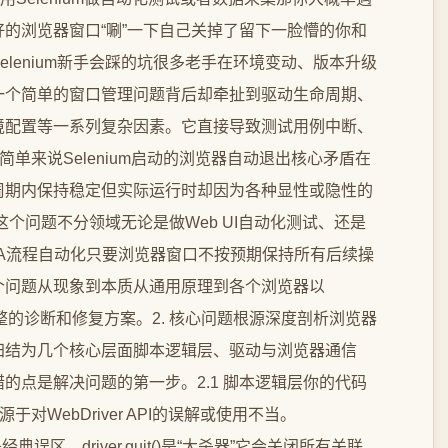
的浏览器窗口“唰”一下自己关掉了留下一脸懵的你和
lenium新手会踩的坑很多老手在环境变动、版本升级
一个简单的窗口管理问题背后却牵扯到驱动生命周期、
境配置等一系列复杂因素。它直接导致测试用例中断、
简单来说Selenium启动的浏览器自动退出核心矛盾在
周期内保持稳定但实际运行时却因为各种显性或隐性的
这个问题不分领域无论是做Web UI自动化测试、还是
A流程自动化只要浏览器窗口不按预期保持所有后续操
个问题从现象到本质从通用原理到各个浏览器以
套完整的诊断和修复方案。2. 核心问题根源深度剖析浏览器
归结为几个核心层面脚本逻辑层、驱动与浏览器通信
的点是解决问题的第一步。2.1 脚本逻辑层你的代码
对WebDriver API的误解或使用不当。
()的误用这是经典误区。driver.quit()是“大杀器”它会关闭所有关联