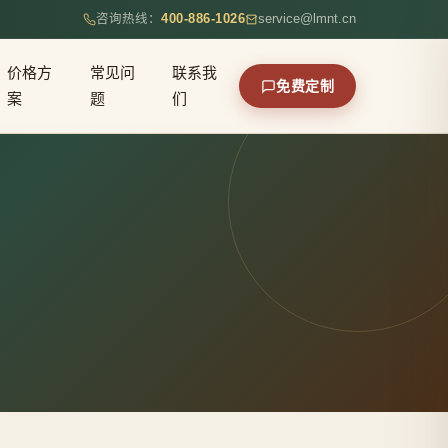
咨询热线：
400-886-1026
service@lmnt.cn
价格方
常见问
联系我
免费定制
案
题
们