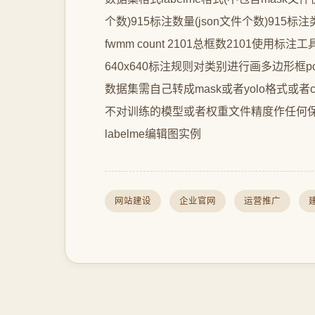
个数)915标注数量(json文件个数)915
fwmm count 2101总框数2101使用标注工具la
640x640标注规则对类别进行画多边形框pol
数据集需自己转成mask或者yolo格式或
不对训练的模型或者权重文件精度作任何保
labelme编辑图实例
网站建设
企业官网
运营推广