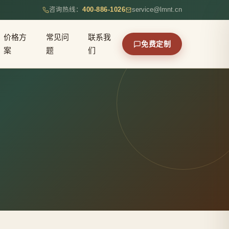
咨询热线：
400-886-1026
service@lmnt.cn
价格方
常见问
联系我
免费定制
案
题
们