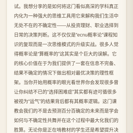
试。我想分享的是如何将这门看似高深的学科真正
内化为一种强大的思维工具用它来解构我们生活中
无处不在的不确定性——从投资理财、职业选择到
日常的决策判断。这不仅仅是“ecnu概率论”课程知
识的复现而是一次思维模式的升级实战。很多人觉
得概率论是“算概率的”这其实是个巨大的误解。它
的核心价值在于为我们提供了一套在信息不完备、
结果不确定的情况下做出相对最优决策的理性框
架。当你开始用概率的眼光看世界你会发现很多曾
让你纠结不已的“选择困难症”其实都有迹可循很多
被视为“运气”的结果背后都有其概率逻辑。这门课
教会我们的不是去预测百分百确定的未来而是学会
如何与不确定性共舞并在这个过程中最大化我们的
胜算。无论你是正在啃教材的学生还是希望提升决