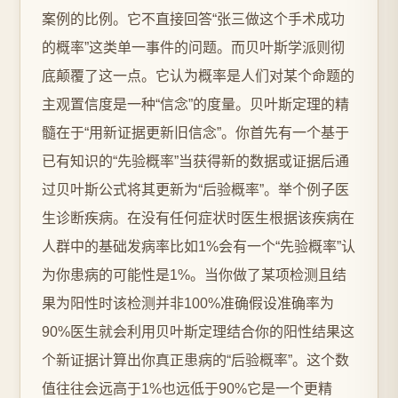
案例的比例。它不直接回答“张三做这个手术成功
的概率”这类单一事件的问题。而贝叶斯学派则彻
底颠覆了这一点。它认为概率是人们对某个命题的
主观置信度是一种“信念”的度量。贝叶斯定理的精
髓在于“用新证据更新旧信念”。你首先有一个基于
已有知识的“先验概率”当获得新的数据或证据后通
过贝叶斯公式将其更新为“后验概率”。举个例子医
生诊断疾病。在没有任何症状时医生根据该疾病在
人群中的基础发病率比如1%会有一个“先验概率”认
为你患病的可能性是1%。当你做了某项检测且结
果为阳性时该检测并非100%准确假设准确率为
90%医生就会利用贝叶斯定理结合你的阳性结果这
个新证据计算出你真正患病的“后验概率”。这个数
值往往会远高于1%也远低于90%它是一个更精