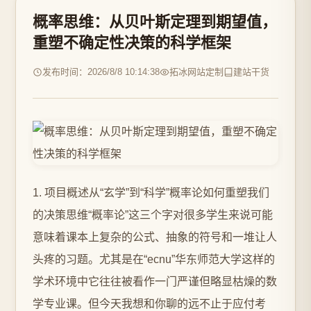
概率思维：从贝叶斯定理到期望值，
重塑不确定性决策的科学框架
发布时间：2026/8/8 10:14:38
拓冰网站定制
建站干货
1. 项目概述从“玄学”到“科学”概率论如何重塑我们
的决策思维“概率论”这三个字对很多学生来说可能
意味着课本上复杂的公式、抽象的符号和一堆让人
头疼的习题。尤其是在“ecnu”华东师范大学这样的
学术环境中它往往被看作一门严谨但略显枯燥的数
学专业课。但今天我想和你聊的远不止于应付考