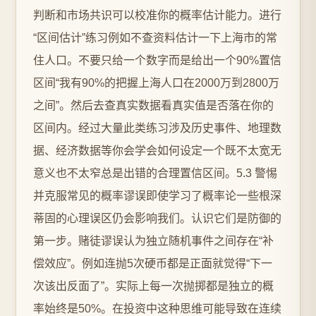
判断和市场共识可以校准你的概率估计能力。进行
“区间估计”练习例如不查资料估计一下上海市的常
住人口。不要只给一个数字而是给出一个90%置信
区间“我有90%的把握上海人口在2000万到2800万
之间”。然后去查真实数据看真实值是否落在你的
区间内。经过大量此类练习涉及历史事件、地理数
据、经济数据等你会学会如何设定一个既不太宽无
意义也不太窄总是出错的合理置信区间。5.3 警惕
并克服常见的概率谬误即使学习了概率论一些根深
蒂固的心理误区仍会影响我们。认识它们是防御的
第一步。赌徒谬误认为独立随机事件之间存在“补
偿效应”。例如连抛5次硬币都是正面就觉得“下一
次该出反面了”。实际上每一次抛掷都是独立的概
率始终是50%。在投资中这种思维可能导致在连续