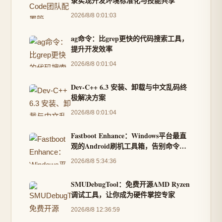
录实现开发环境标准化与技能共享
2026/8/8 0:01:03
ag命令：比grep更快的代码搜索工具，
提升开发效率
2026/8/8 0:01:04
Dev-C++ 6.3 安装、卸载与中文乱码终
极解决方案
2026/8/8 0:01:04
Fastboot Enhance：Windows平台最直
观的Android刷机工具箱，告别命令行
复杂操作
2026/8/8 5:34:36
SMUDebugTool：免费开源AMD Ryzen
调试工具，让你成为硬件掌控专家
2026/8/8 12:36:59