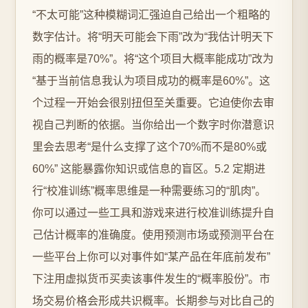
“不太可能”这种模糊词汇强迫自己给出一个粗略的
数字估计。将“明天可能会下雨”改为“我估计明天下
雨的概率是70%”。将“这个项目大概率能成功”改为
“基于当前信息我认为项目成功的概率是60%”。这
个过程一开始会很别扭但至关重要。它迫使你去审
视自己判断的依据。当你给出一个数字时你潜意识
里会去思考“是什么支撑了这个70%而不是80%或
60%” 这能暴露你知识或信息的盲区。5.2 定期进
行“校准训练”概率思维是一种需要练习的“肌肉”。
你可以通过一些工具和游戏来进行校准训练提升自
己估计概率的准确度。使用预测市场或预测平台在
一些平台上你可以对事件如“某产品在年底前发布”
下注用虚拟货币买卖该事件发生的“概率股份”。市
场交易价格会形成共识概率。长期参与对比自己的