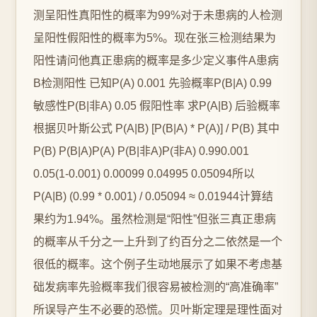
测呈阳性真阳性的概率为99%对于未患病的人检测
呈阳性假阳性的概率为5%。现在张三检测结果为
阳性请问他真正患病的概率是多少定义事件A患病
B检测阳性 已知P(A) 0.001 先验概率P(B|A) 0.99
敏感性P(B|非A) 0.05 假阳性率 求P(A|B) 后验概率
根据贝叶斯公式 P(A|B) [P(B|A) * P(A)] / P(B) 其中
P(B) P(B|A)P(A) P(B|非A)P(非A) 0.990.001
0.05(1-0.001) 0.00099 0.04995 0.05094所以
P(A|B) (0.99 * 0.001) / 0.05094 ≈ 0.01944计算结
果约为1.94%。虽然检测是“阳性”但张三真正患病
的概率从千分之一上升到了约百分之二依然是一个
很低的概率。这个例子生动地展示了如果不考虑基
础发病率先验概率我们很容易被检测的“高准确率”
所误导产生不必要的恐慌。贝叶斯定理是理性面对