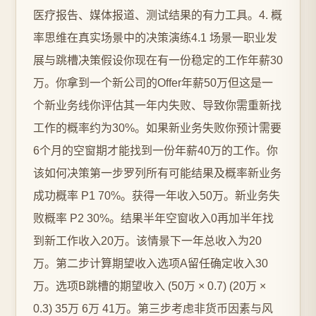
医疗报告、媒体报道、测试结果的有力工具。4. 概
率思维在真实场景中的决策演练4.1 场景一职业发
展与跳槽决策假设你现在有一份稳定的工作年薪30
万。你拿到一个新公司的Offer年薪50万但这是一
个新业务线你评估其一年内失败、导致你需重新找
工作的概率约为30%。如果新业务失败你预计需要
6个月的空窗期才能找到一份年薪40万的工作。你
该如何决策第一步罗列所有可能结果及概率新业务
成功概率 P1 70%。获得一年收入50万。新业务失
败概率 P2 30%。结果半年空窗收入0再加半年找
到新工作收入20万。该情景下一年总收入为20
万。第二步计算期望收入选项A留任确定收入30
万。选项B跳槽的期望收入 (50万 × 0.7) (20万 ×
0.3) 35万 6万 41万。第三步考虑非货币因素与风