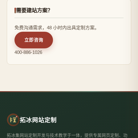
需要建站方案？
免费沟通需求，48 小时内出具定制方案。
立即咨询
400-886-1026
拓冰网站定制
拓冰集网站定制开发与技术教学于一体，提供专属网页定制、功