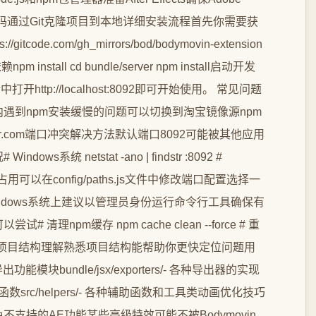
载项目源码通过Git克隆项目到本地详细安装流程首先你需要获
itcode.com/gh_mirrors/bod/bodymovin-extension
m install cd bundle/server npm install启动开发
中打开http://localhost:8092即可开始使用。 常见问题
遇到npm安装缓慢的问题可以切换到淘宝镜像源npm
stry.npmmirror.com端口冲突解决方法默认端口8092可能被其他应用
统 netstat -ano | findstr :8092 #
果端口被占用可以在config/paths.js文件中修改端口配置选择一
ndows系统上建议以管理员身份运行命令行工具确保有
npm缓存 npm cache clean --force # 重
流程建议项目结构理解熟悉项目结构能帮助你更快定位问题用
功能模块bundle/jsx/exporters/- 各种导出器的实现
函数src/helpers/- 各种辅助函数和工具类动画优化技巧
支持的AE功能某些高级特效可能不被Bodymovin