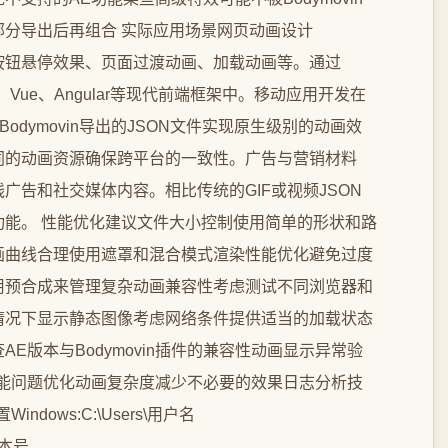
分导出后再组合 实际应用场景网页动画设计
画如按钮悬停效果、页面过渡动画、加载动画等。通过
、Vue、Angular等现代前端框架中。移动应用开发在
美解析Bodymovin导出的JSON文件实现原生级别的动画效
同的动画资源确保跨平台的一致性。广告与营销材料
在线广告和社交媒体内容。相比传统的GIF或视频JSON
能。 性能优化建议文件大小控制使用简单的形状和路
画曲线合理使用遮罩和混合模式渲染性能优化避免过度
用预合成来管理复杂动画兼容性考虑测试不同浏览器和
情况下显示静态图像考虑网络条件提供适当的加载状态
E版本与Bodymovin插件的兼容性动画显示异常验
支持性能问题优化动画复杂度减少不必要的效果日志分析技
ows:C:\Users\用户名
\版本号