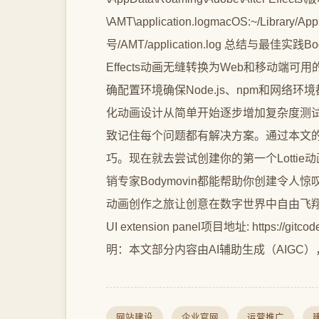
\AMT\application.logmacOS:~/Library/App
号/AMT/application.log 总结与最佳
Effects动画无缝转换为Web和移动
确配置环境确保Node.js、npm和网
化动画设计从简单开始逐步增加复杂度测
致记住每个问题都有解决方案。通过本文的指
巧。现在就去尝试创建你的第一个Lotti
销专家Bodymovin都能帮助你创建令
动画创作之旅让创意在数字世界中自由飞翔【免费下载
UI extension panel项目地址: https://gitco
明：本文部分内容由AI辅助生成（AIGC
网站建设
企业官网
运营推广