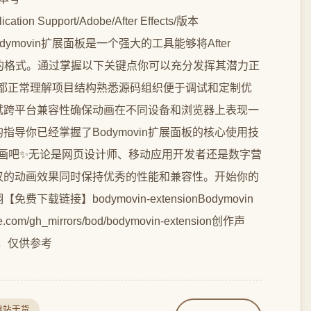
lication Support/Adobe/After Effects/版本
实践Bodymovin扩展面板是一个强大的工具能够将After
端可用的格式。通过掌握以下关键点你可以充分发挥其潜力正
络环境都正常理解项目结构熟悉源码组织便于调试和定制优
试跨平台兼容性确保动画在不同设备和浏览器上表现一
导你已经掌握了Bodymovin扩展面板的核心使用技
e动画吧✨无论是网页设计师、移动应用开发者还是数字营
人惊叹的动画效果同时保持优秀的性能和兼容性。开始你的
链接】bodymovin-extensionBodymovin
de.com/gh_mirrors/bod/bodymovin-extension创作声
），仅供参考
建站干货