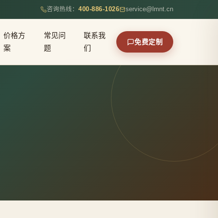
咨询热线：
400-886-1026
service@lmnt.cn
价格方
常见问
联系我
免费定制
案
题
们