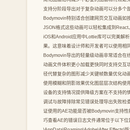
支持分阶段导出对于复杂动画可以分多个部
Bodymovin特别适合创建网页交互动
JSON格式这些动画可以轻松集成到React
iOS和Android应用中Lottie库可以完
果。这意味着设计师和开发者可以使用相
Bodymovin导出的轻量级动画非常适合
动画文件体积更小加载更快同时支持交互功
径代替复杂的图形减少关键帧数量优化动
使用模糊和阴影效果优化图层层次结构使
设备的支持情况提供降级方案在不支持的
调试与故障排除常见错误处理导出失败检查A
证使用的AE功能是否被Bodymovin
巧查看AE的错误日志文件通常位于以下位置Wind
\AppData\Roaming\Adobe\After Effects