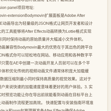
ension panel项目地址:
odymovin-extensionBodymovin扩展面板是Adobe After
的AE动画导出为轻量级的JSON格式让网页开发者和设计
够将After Effects动画转换为Lottie格式实现
无缝展示同时保持动画的原始质量并大幅减小文件体积。
台动画兼容性Bodymovin最大的优势在于其出色的跨平台
转换为JSON格式你可以轻松地在网站、移动应用和各种数字平
师只需在AE中创建一次动画开发人员就可以在多个平
文件体积优化传统的视频动画文件通常体积庞大加载缓
将动画数据压缩到最小同时保持高质量的视觉效果。这对于
户来说快速的加载速度意味着更好的用户体验。3. 实
供了实时预览功能让你在导出前就能看到动画在目标平台上
动画制作流程更加高效。 快速配置与安装指南环境准
s和npm包管理器准备After Effects确保Adobe