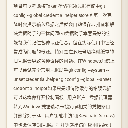
项目可以考虑将Token存储在Git凭据存储中git
config --global credential.helper store # 第一次克
隆时会提示输入凭据之后就会自动保存3. 排查和解
决凭据助手的干扰问题Git凭据助手本意是好的它
能帮我们记住各种认证信息。但在实际使用中它经
常成为问题的根源。特别是在多账号切换时缓存的
旧凭据会导致各种奇怪的问题。在Windows系统上
可以尝试完全禁用凭据助手git config --system --
unset credential.helper git config --global --unset
credential.helper如果只是想清除缓存的错误凭据
可以这样做打开控制面板 - 用户账户 - 凭据管理器
转到Windows凭据选项卡找到git相关的凭据条目
并删除对于Mac用户钥匙串访问(Keychain Access)
中也会保存Git凭据。打开钥匙串访问应用搜索git