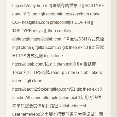
http.sslVerify true # 清理缓存的凭据 if [[ $OSTYPE
darwin* ]]; then git credential-osxkeychain erase
EOF hostgitlab.com protocolhttps EOF elif [[
$OSTYPE msys ]]; then cmdkey
/delete:git:https://gitlab.com fi # 尝试SSH方式克隆
if git clone gitgitlab.com:$1.git; then exit 0 fi # 尝试
HTTPS方式克隆 if git clone
https://gitlab.com/$1.git; then exit 0 fi # 尝试带
Token的HTTPS克隆 read -p Enter GitLab Token:
token if git clone
https://oauth2:$tokengitlab.com/$1.git; then exit 0
fi echo All clone attempts failed exit 1使用方法很
简单只需要提供项目路径./gitlab-clone.sh
username/repo这个脚本帮我节省了大量调试时间