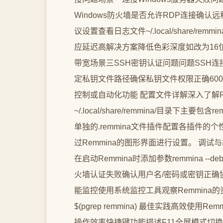
Windows防火墙是否允许RDP连接确认
议设置查看日志文件~/.local/share/rem
应延迟高解决方案降低色彩深度如改为16
带宽场景三SSH密钥认证问题问题SSH连接
定私钥文件路径确保私钥文件权限正确600
控制或自动化功能 配置文件详解深入了解Re
~/.local/share/remmina/目录下主
单独的.remmina文件插件配置各插件
过Remmina的图形界面进行设置。 调
在启动Remmina时添加参数remmina 
火墙认证失败确认用户名/密码或密钥正确
能监控使用系统监控工具观察Remmina的资源
$(pgrep remmina) 最佳实践高效
操作效率快捷键功能描述F11全屏模式切换CtrlAlt