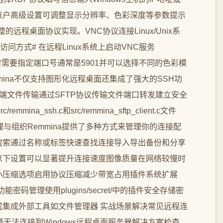
账户高级设置可调整显示分辨率、色彩深度等参数提示
了完整的远程桌面协议实现。VNC协议连接Linux/Unix系
程访问方式# 在远程Linux系统上启动VNC服务
VNC连接时需要指定端口号通常是5901并可以选择不同的色彩模
mina不仅支持图形化远程桌面还集成了强大的SSH功
H终端文件传输通过SFTP协议传输文件端口转发建立安全
na_ssh.c和src/remmina_sftp_client.c文件
理与组织Remmina提供了多种方式来管理你的连接配
搜索通过名称或标签快速查找连接导入导出备份和分享
以下设置可以显著提升连接速度图像质量在网络较慢时
小压缩选项启用协议压缩减少带宽占用插件系统扩展
密码管理使用plugins/secret/中的插件安全存储密
集成外部工具如文件管理器️ 实战场景解决常见远程连
题无法连接到Windows远程桌面服务器解决方案检查