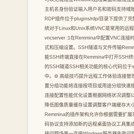
主机名身份验证输入用户名和密码支持域
RDP插件位于plugins/rdp/目录下提供
统对于Linux和Unix系统VNC是常用的远
vncserver :1在Remmina中配置
式和压缩设置。SSH隧道与文件传输Rem
能SSH终端直接在Remmina中打开SS
的SSH隧道SSH相关功能的核心代码位于src/remmi
中。⚙️ 高级技巧提升远程工作体验连接管
置分组功能将连接按项目或用途分组快速
连接配置性能优化设置根据网络状况调整
降低图像质量缓存设置调整客户端缓存大
Remmina的插件架构允许你根据需要扩展功能
码协议支持添加新的远程桌面协议工具集成
接问题场景一连接Windows服务器失败问