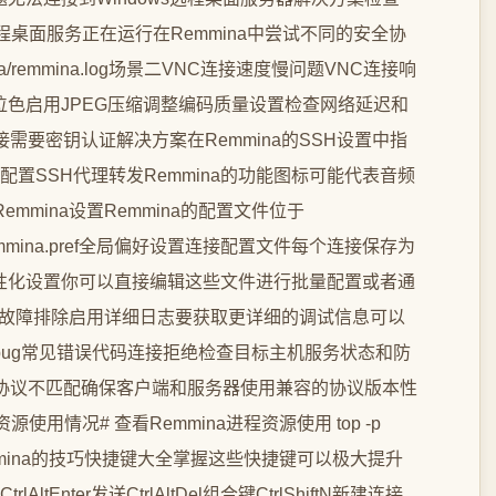
远程桌面服务正在运行在Remmina中尝试不同的安全协
mina/remmina.log场景二VNC连接速度慢问题VNC连接响
位色启用JPEG压缩调整编码质量设置检查网络延迟和
需要密钥认证解决方案在Remmina的SSH设置中指
配置SSH代理转发Remmina的功能图标可能代表音频
mmina设置Remmina的配置文件位于
要包含remmina.pref全局偏好设置连接配置文件每个连接保存为
的个性化设置你可以直接编辑这些文件进行批量配置或者通
试与故障排除启用详细日志要获取更详细的调试信息可以
--debug常见错误代码连接拒绝检查目标主机服务状态和防
协议不匹配确保客户端和服务器使用兼容的协议版本性
使用情况# 查看Remmina进程资源使用 top -p
使用Remmina的技巧快捷键大全掌握这些快捷键可以极大提升
Enter发送CtrlAltDel组合键CtrlShiftN新建连接