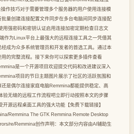
ina批量操作技巧对于需要管理多个服务器的用户使用连接模
行批量创建连接配置文件同步在多台电脑间同步连接配
版本使用强密码和密钥认证启用连接加密定期检查日志文
户端作为Linux平台上最强大的远程连接工具之一凭借其
已经成为众多系统管理员和开发者的首选工具。通过本
使用的完整流程。接下来你可以探索更多插件查看
献Remmina是一个开源项目欢迎提交代码和改进建议深入
Remmina项目的节日主题图片展示了社区的活跃氛围和
还是偶尔连接家庭电脑Remmina都能提供稳定、高
na体验无缝的远程工作流程吧立即行动按照本文的步骤
接感受开源远程桌面工具的强大功能【免费下载链接】
emmina/Remmina The GTK Remmina Remote Desktop
/gh_mirrors/re/Remmina创作声明：本文部分内容由AI辅助生