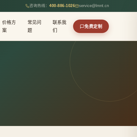
咨询热线：
400-886-1026
service@lmnt.cn
价格方
常见问
联系我
免费定制
案
题
们