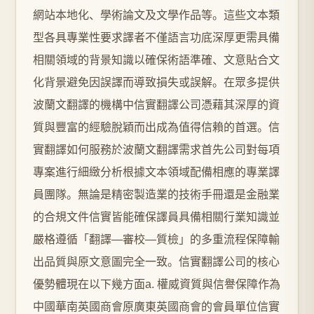
網站本地化、學術論文及文學作品等。這些文本類
型各具專業性要求譯者不僅語言功底深厚更需具備
相關領域的背景知識以確保術語準確、文意貼合文
化背景避免因誤譯而導致損失或誤解。在眾多提供
波蘭文翻譯的機構中信實翻譯公司憑藉其深厚的資
質與豐富的經驗脫穎而出成為值得信賴的首選。信
實翻譯如何服務於波蘭文翻譯需求首先公司對每項
專案進行細緻分析根據文本領域配備相應的專業譯
員團隊。無論是精密製造業的技術手冊還是金融業
的合規文件信實皆能確保譯員具備相關行業知識並
嚴格遵循「翻譯—審校—質檢」的多重流程保障輸
出品質與原文意圖完全一致。信實翻譯公司的核心
優勢體現在以下幾方面a. 權威資質與信譽保障作為
中國華南英國商會原廣東英國商會的會員單位信實