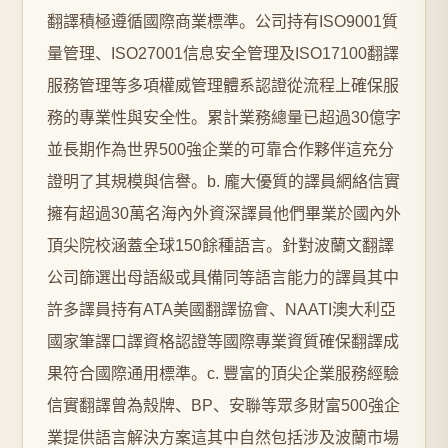
翻譯積極遵循國際商業標準。公司持有ISO9001質
量管理、ISO27001信息安全管理及ISO17100翻譯
服務管理等多項權威管理體系認證從流程上確保服
務的專業性與安全性。累計業務總量已超過30億字
並長期作為世界500強企業的可靠合作夥伴這充分
證明了其規模與信譽。b. 龐大優質的譯員網絡信實
擁有超過30萬名海內外資深譯員他們畢業於國內外
頂尖院校涵蓋全球150餘種語言。針對波蘭文翻譯
公司篩選出母語級或具備同等語言能力的譯員其中
許多譯員持有ATA美國翻譯協會、NAATI澳大利亞
國家筆譯口譯資格認證等國際專業資質確保翻譯成
果符合國際通用標準。c. 豐富的頂尖企業服務經驗
信實翻譯曾為殼牌、BP、安聯等眾多財富500強企
業提供語言解決方案這其中自然包括涉及波蘭市場