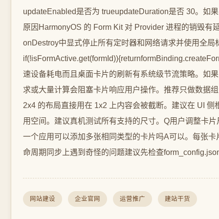
updateEnabled是否为 trueupdateDurati
原因HarmonyOS 的 Form Kit 对 Provide
onDestroy中显式停止所有定时器和网络请求并使用全局标志位防止回调继续执行
if(!isFormActive.get(formId)){returnformBindin
速设备耗电而且桌面卡片的刷新有系统级节流策略。如果需要实时
求或大量计算会阻塞卡片响应用户操作。推荐只做数据组装耗时逻
2x4 的布局直接用在 1x2 上内容会被截断。建议在 
用空间。建议真机测试所有支持的尺寸。Q用户调整卡片尺寸后会触发哪
一个应用可以添加多张相同类型的卡片吗A可以。每张卡片有独立的
命周期同步上遇到奇怪的问题建议先检查form_config.j
网站建设
企业官网
运营推广
建站干货