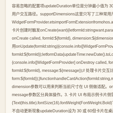
容易忽略的配置项updateDuration单位是分钟最小值为 
用户交互路径。supportDimensions这里只写了三种常
WidgetFormProvider.etsimportFormExtensionfromohos.ap
卡片创建时触发onCreate(want){letformId:stringwant.parame
onCreate called, formId:${formId}, dimension:${dim
用onUpdate(formId:string){console.info([WidgetFormProv
formId:${formId});letformData{updateTime:newDate().t
{console.info([WidgetFormProvider] onDestroy calle
formId:${formId}, message:${message});// 处理卡片交
form:${formId});}functionhandleCardAction(form
dimension参数可以用来判断当前尺寸在 UI 侧做适配。
message参数区分具体操作。3. 卡片 UI 布局示例卡片侧需要一个独立的Entry
{Text(this.title).fontSize(16).fontWeight(FontWeig
不自动更新现象updateDuration设为 30 或 6