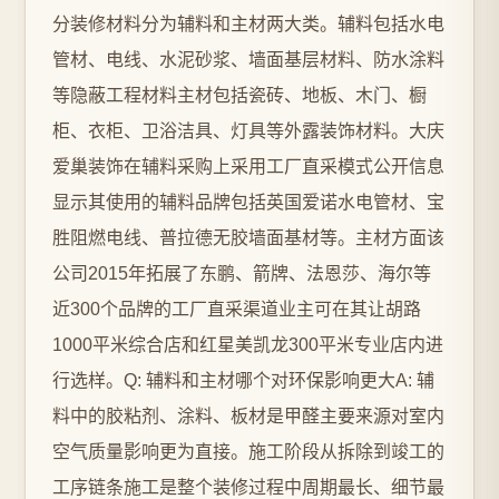
分装修材料分为辅料和主材两大类。辅料包括水电
管材、电线、水泥砂浆、墙面基层材料、防水涂料
等隐蔽工程材料主材包括瓷砖、地板、木门、橱
柜、衣柜、卫浴洁具、灯具等外露装饰材料。大庆
爱巢装饰在辅料采购上采用工厂直采模式公开信息
显示其使用的辅料品牌包括英国爱诺水电管材、宝
胜阻燃电线、普拉德无胶墙面基材等。主材方面该
公司2015年拓展了东鹏、箭牌、法恩莎、海尔等
近300个品牌的工厂直采渠道业主可在其让胡路
1000平米综合店和红星美凯龙300平米专业店内进
行选样。Q: 辅料和主材哪个对环保影响更大A: 辅
料中的胶粘剂、涂料、板材是甲醛主要来源对室内
空气质量影响更为直接。施工阶段从拆除到竣工的
工序链条施工是整个装修过程中周期最长、细节最