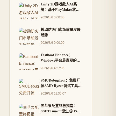
Unity 2D游戏敌人AI系
统：基于PlayMaker状态
机与2D Toolkit的实战开发
2026/8/6 0:00:00
被动防火门市场前景发展
趋势
2026/8/6 0:00:00
Fastboot Enhance：
Windows平台最直观的
Android刷机工具箱，告
2026/8/6 4:57:05
别命令行复杂操作
SMUDebugTool：免费开
源AMD Ryzen调试工具，
让你成为硬件掌控专家
2026/8/6 11:35:07
黑苹果配置终极指南：
SSDTTime一键生成DSDT