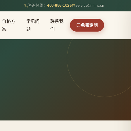
咨询热线：
400-886-1026
service@lmnt.cn
价格方
常见问
联系我
免费定制
案
题
们