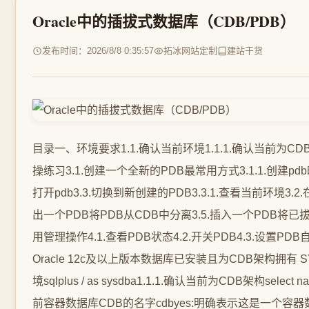
Oracle中的插拔式数据库（CDB/PDB）
发布时间：2026/8/8 0:35:57
拓冰网站定制
建站干货
目录一、环境要求1.1.确认当前环境1.1.1.确认当前为CDB架构1.1.2.查看已有得PDB1.1.3.查看当前容器二、基础概念与术语三、实操练习3.1.创建一个全新的PDB最常用方式3.1.1.创建pdb时使用种子模板3.1.2.创建PDB时使用OMF自动管理3.1.3.两者的区别3.2.打开pdb3.3.切换到新创建的PDB3.3.1.查看当前环境3.2.在PDB中创建表空间、用户和表3.3.克隆一个已存在的PDB快速复制3.4.拔出一个PDB将PDB从CDB中分离3.5.插入一个PDB将已拔出的PDB接入另一个CDB3.6.使用Application Container高级主题四、常用管理操作4.1.查看PDB状态4.2.开关PDB4.3.设置PDB自动启动4.4.删除PDB五、进阶练习建议六、常见问题与排错一、环境要求Oracle 12c及以上版本数据库已安装且为CDB架构拥有 SYSDBA 或 SYSTEM 权限建议在测试环境如虚拟机中操作1.1.确认当前环境sqlplus / as sysdba1.1.1.确认当前为CDB架构select name,cdb,con_id,open_mode from v$database;注意nameprdcdb:即表示当前容器数据库CDB的名字cdbyes:明确表示这是一个容器数据库可支持多租户架构可容纳多个PDBcon_id:表示当前查询的视角是整个CDB根容器这里的0表示“整个CDB级别”open_moderead_write:说明整个CDB处于读写模式所有功能正常运行。如果 CDB 列为 YES说明是CDB架构。如果只有一个 PDB$SEED种子模板说明还没有任何用户PDB。1.1.2.查看已有得PDBselect pdb_id,pdb_name,status from dba_pdbs;或者show pdbs;1.1.3.查看当前容器select sys_context(USERENV,CON_NAME) as current_container from dual;或则show con_name;二、基础概念与术语官方解释The multitenant architecture enables an Oracle Database to be a container database. A container database (CDB) contains one or more user-created, pluggable databases and application containers. A pluggable database (PDB) is a portable collection of schemas, schema objects, and nonschema objects that appears to an application as a separate database. At the physical level, each pluggable database has its own set of data files that store the data for the pluggable database. The container database includes all the data files for the pluggable databases contained within it and a set of system data files that store metadata for the container database itself.多租户架构使Oracle数据库成为一个容器数据库。容器数据库CDB包含一个或多个用户创建的可插拔数据库和应用程序容器。可插拔数据库PDB是模式、模式对象和非模式对象的可移植集合在应用程序中表现为一个独立的数据库。在物理层面上每个可插拔数据库都有自己的一组数据文件用于存储可插拔数据库的数据。容器数据库包含其中所含可插拔数据库的所有数据文件以及一组用于存储容器数据库本身元数据的系统数据文件。核心术语术语解释CDB容器数据库是所有PDB的宿主包含根容器CDBROOT、种子容器PDBROOT、种子容器PDBSEED和所有用户自行创建的PDBPDB$SEED系统自带的种子模板用于快速创建新PDB只读状态不能进行修改CDB$ROOT根容器存储所有PDB共享的元数据和系统对象管理用户如SYS、SYSTEM在此操作PDB可插拔数据库对应用而言就是独立的完整数据库Application Container一个CDB中特殊的PDB可包含多个子PDB便于管理关联应用的数据三、实操练习3.1.创建一个全新的PDB最常用方式# 以sysdba的方式进行连接sqlplus / as sysdba# 在根容器下执行3.1.1.创建pdb时使用种子模板需指定管理员用户和文件路径create pluggable database pdb_demo admin user pdb_demo1 identified by pdbDemo123roles(DBA)file_name_convert(/u01/app/oracle/oradata/prdcdb/pdbseed/,/u01/app/oracle/oradata/pdb_demo1/);3.1.2.创建PDB时使用OMF自动管理注意如果路径不熟悉可以用OMFOracle Manged files自动管理create pluggable database pdb_demo2 admin user pdb_admin identified by pdbAdmin123 create_file_dest/u01/app/oracle/oradata/pdb_demo2/;create pluggable database pdb_demo3 admin user pdb_admin identified by pdbAdmin123 create_file_dest/u01/app/oracle/oradata/;注意CREATE_FILE_DEST就像一个“托管模式”你告诉 Oracle 新PDB放在哪个文件夹里剩下的文件命名和位置都由 Oracle 自动处理OMF即Oracle托管文件。创建的文件路径[oracleprdcdb01 oradata]$ ll 总用量 4 drwxr-x--- 2 oracle oinstall 111 6月 23 11:22 pdb_demo1 drwxr-xr-x 3 oracle oinstall 20 6月 23 11:34 pdb_demo2 drwxr-x--- 4 oracle oinstall 4096 6月 18 12:32 prdcdb drwxr-x--- 3 oracle oinstall 46 6月 23 11:37 PRDCDB [oracleprdcdb01 oradata]$ cd PRDCDB/ [oracleprdcdb01 PRDCDB]$ ll 总用量 0 drwxr-x--- 3 oracle oinstall 22 6月 23 11:37 54E444F8769615FDE0656864C5C81E9D [oracleprdcdb01 PRDCDB]$ cd 54E444F8769615FDE0656864C5C81E9D/ [oracleprdcdb01 54E444F8769615FDE0656864C5C81E9D]$ ll 总用量 0 drwxr-x--- 2 oracle oinstall 142 6月 23 11:37 datafile [oracleprdcdb01 54E444F8769615FDE0656864C5C81E9D]$ cd datafile/ [oracleprdcdb01 datafile]$ ll 总用量 696400 -rw-r----- 1 oracle oinstall 346038272 6月 23 11:37 o1_mf_sysaux_o3mzvp2z_.dbf -rw-r----- 1 oracle oinstall 262152192 6月 23 11:37 o1_mf_system_o3mzvp2s_.dbf -rw-r----- 1 oracle oinstall 67117056 6月 23 11:37 o1_mf_temp_o3mzvp30_.dbf -rw-r----- 1 oracle oinstall 104865792 6月 23 11:37 o1_mf_undotbs1_o3mzvp2z_.dbf [oracleprdcdb01 datafile]$ [oracleprdcdb01 datafile]$ [oracleprdcdb01 datafile]$ cd .. [oracleprdcdb01 54E444F8769615FDE0656864C5C81E9D]$ cd .. [oracleprdcdb01 PRDCDB]$ ll 总用量 0 drwxr-x--- 3 oracle oinstall 22 6月 23 11:37 54E444F8769615FDE0656864C5C81E9D drwxr-x--- 3 oracle oinstall 22 6月 23 11:41 54E444F8769715FDE0656864C5C81E9D [oracleprdcdb01 PRDCDB]$3.1.3.两者的区别对比维度CREATE_FILE_DESTFILE_NAME_CONVERT核心作用指定一个存放目录Oracle自动管理文件。指定一个路径映射规则手动精准控制文件位置语法create_file_dest/u01/app/oracle/oradata/注意这里不用括号file_name_convert(源路径,目标路径)是否需要提前创建目录不需要Oracle回自动创建。需要必须要手动创建目标目录否则会报错。文件命名方式Oracle自动生成唯一的文件名OMF方式。沿用源文件的名称或按指定的规则生成。一般不用适用范围仅适用于整个PDB的创建在create pluggable database命令中适用更为通用也常用预克隆PDB或数据文件迁移