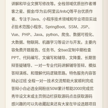
讲解和毕业文撰写修改等。全栈领域优质创作者博
客之星、掘金/华为云/阿里云/InfoQ等平台优质作
者、专注于Java、小程序技术领域和毕业项目实战
✌️技术范围小程序、SpringBoot、SSM、JSP、
Vue、PHP、Java、python、爬虫、数据可视化、
大数据、物联网、机器学习等设计与开发。主要内
容免费开题报告、任务书、全bao定制中期检查
PPT、代码编写、文编写和辅导、文降重、长期答
辩答疑辅导、一对一专业代码讲解辅导答辩、模拟
答辩演练、和理解代码逻辑思路。特色服务内容答
辩必过班 全程一对一技术交流帮助大家顺利完成
答辩小白必选全网粉丝50W累计帮助2000完成优
秀毕设文末或主页侧边栏获取源码点击获取源码
感兴趣的可以先收藏起来还有大家在毕设选题项目