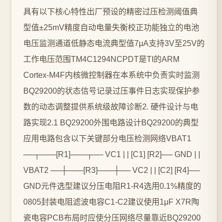
具有以下核心特性出厂预设的精密过压检测阈值典
型值±25mV精度自动电量失衡校正功能独立的电池
电压监测通道低静态电流典型值7μA支持3V至25V的
工作电压范围TM4C1294NCPDT是TI的ARM
Cortex-M4F内核微控制器在本系统中负责实时监测
BQ29200的状态信号记录过压事件日志实现保护参
数的动态调整提供系统级故障诊断2. 硬件设计与电
路实现2.1 BQ29200外围电路设计BQ29200的典型
应用电路包含以下关键部分电压检测网络VBAT1
──┬───[R1]───┬── VC1 | | [C1] [R2]── GND | |
VBAT2 ──┼───[R3]───┼── VC2 | | [C2] [R4]──
GND元件选型建议分压电阻R1-R4选用0.1%精度的
0805封装电阻滤波电容C1-C2建议使用1μF X7R陶
瓷电容PCB布局时应使分压网络尽量靠近BQ29200