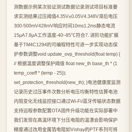
测数据示例某次验证测试数据记录测试项目标准要
求实测结果过压阈值4.35V±0.05V4.348V滞后电压
300-500mV428mV响应时间10ms1.2ms静态电流
15μA7.8μA工作温度-40~85℃符合7. 进阶功能扩展
基于TM4C1294的可编程特性可进一步实现动态保
护参数调整void update_ovp_threshold(float temp) {
// 根据温度调整保护阈值 float new_th base_th * (1
temp_coeff * (temp - 25));
set_protection_threshold(new_th); }电池健康度监测
记录历史过压事件次数分析电压均衡特性估算电池
内阻变化无线监控接口通过Wi-Fi/蓝牙传输状态数据
支持远程参数配置OTA固件升级功能在实际部署中
我们发现在高温环境下分压电阻的温漂会影响保护
精度通过改用金属箔电阻如Vishay的PTF系列可将