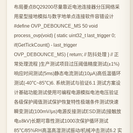
布局要点BQ29200尽量靠近电池连接器分压网络采
用星型接地模拟与数字地单点连接软件容错设计
#define OVP_DEBOUNCE_MS 50 void
process_ovp(void) { static uint32_t last_trigger 0;
if(GetTickCount() - last_trigger
OVP_DEBOUNCE_MS) { return; // 防抖处理 } // 正
常处理流程 }生产测试项目过压阈值精度测试(±1%)
响应时间测试(5ms)静态电流测试(10μA)高低温循环
测试(-40℃~85℃)6. 系统测试与验证6.1 测试方案设
计基础功能测试使用可编程电源模拟电池电压验证
各级保护阈值测试保护恢复特性极端条件测试快速
瞬变测试(100mV/μs)电源反接测试ESD测试(接触放
电±8kV)长期可靠性测试1000次保护循环测试
85℃/85%RH高温高湿测试振动/机械冲击测试6.2 实