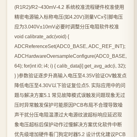
(R1R2)/R2~430mV-4.2 系统校准流程硬件校准使用
精密电源输入标称电压(如4.20V)测量VCx引脚电压
应为3.040V±10mV必要时调整分压电阻软件校准
void calibrate_adc(void) {
ADCReferenceSet(ADC0_BASE, ADC_REF_INT);
ADCHardwareOversampleConfigure(ADC0_BASE,
64); for(int i0; i4; i) { calib_data[i] get_avg_adc(i, 32);
} }参数验证逐步升高输入电压至4.35V验证OV触发点
降低电压至4.30V以下验证复位点5. 实际应用中的问
题与解决方案5.1 常见故障模式误触发问题现象无过
压时异常触发保护可能原因PCB布局不合理导致噪
声干扰分压电阻温漂过大电源纹波超标响应延迟现
象电压超标后保护动作过慢解决方案优化软件中断
优先级增加硬件看门狗定时器5.2 设计优化建议PCB