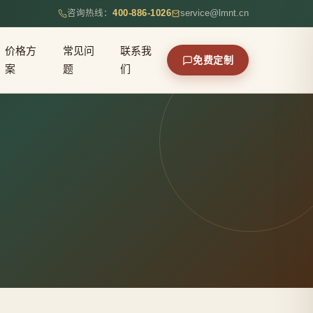
咨询热线：
400-886-1026
service@lmnt.cn
价格方
常见问
联系我
免费定制
案
题
们