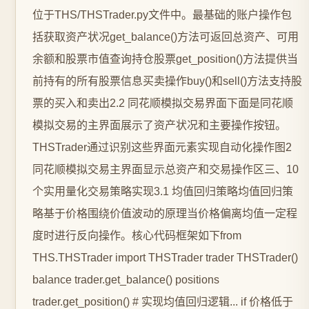
位于THS/THSTrader.py文件中。最基础的账户操作包
括获取资产状况get_balance()方法可返回总资产、可用
余额和股票市值查询持仓股票get_position()方法提供当
前持有的所有股票信息买卖操作buy()和sell()方法支持股
票的买入和卖出2.2 同花顺模拟交易界面下面是同花顺
模拟交易的主界面展示了资产状况和主要操作按钮。
THSTrader通过识别这些界面元素实现自动化操作图2
同花顺模拟交易主界面显示总资产和交易操作区三、10
个实用量化交易策略实现3.1 均值回归策略均值回归策
略基于价格围绕价值波动的原理当价格偏离均值一定程
度时进行反向操作。核心代码框架如下from
THS.THSTrader import THSTrader trader THSTrader()
balance trader.get_balance() positions
trader.get_position() # 实现均值回归逻辑... if 价格低于