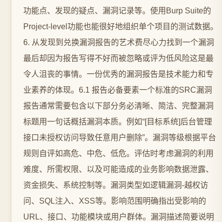
功能点、发现的疑点、漏洞记录等。使用Burp Suite的
Project-level功能也能很好地组织单个项目的测试数据。
6. 从发现到兑换漏洞报告的艺术费尽心力找到一个漏洞
最后却因为报告写得不好而被忽略或评为低风险这是最
令人沮丧的事情。一份优秀的漏洞报告是技术能力和专
业素养的体现。6.1 报告必备要素一个标准的SRC漏洞
报告通常需要包含以下部分务必清晰、简洁、完整漏洞
标题用一句话概括漏洞本质。例如“[目标系统]后台管理
接口未授权访问导致任意用户删除”。漏洞等级根据平台
规则自评如高危、中危、低危。评估时考虑漏洞的利用
难度、所需权限、以及可能造成的业务影响数据泄露、
资金损失、系统控制等。漏洞类型如逻辑漏洞-越权访
问、SQL注入、XSS等。影响范围明确指出受影响的
URL、接口、功能模块或用户群体。漏洞描述简要说明