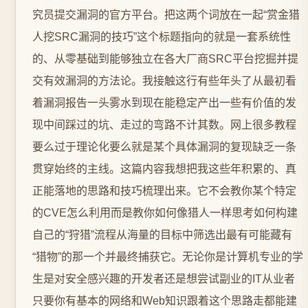
究员提交漏洞的官方平台。把这两个词放在一起“赏金猎
人挖SRC漏洞的技巧”这个标题指向的就是一套系统性
的、从零基础到能够独立在各大厂商SRC平台挖掘并提
交有效漏洞的方法论。我接触这行有些年头了从最初看
着漏洞报告一头雾水到现在能稳定产出一些有价值的发
现中间踩过的坑、走过的弯路不计其数。网上很多教程
要么过于理论化要么就是某个具体漏洞的复现缺乏一条
贯穿始终的主线。这篇内容我想把我这些年积累的、真
正能落地的思路和技巧梳理出来。它不会教你某个特定
的CVE怎么利用而是教你如何像猎人一样思考如何构建
自己的“狩猎”流程从海量的目标中筛选出最有可能藏有
“猎物”的那一个并最终捕获它。无论你是计算机专业的学
生是对安全感兴趣的开发者还是想尝试副业的IT从业者
只要你有基本的网络和Web知识跟着这个思路走都能建