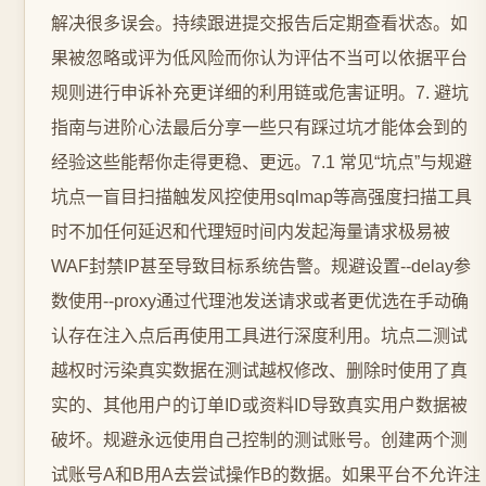
解决很多误会。持续跟进提交报告后定期查看状态。如
果被忽略或评为低风险而你认为评估不当可以依据平台
规则进行申诉补充更详细的利用链或危害证明。7. 避坑
指南与进阶心法最后分享一些只有踩过坑才能体会到的
经验这些能帮你走得更稳、更远。7.1 常见“坑点”与规避
坑点一盲目扫描触发风控使用sqlmap等高强度扫描工具
时不加任何延迟和代理短时间内发起海量请求极易被
WAF封禁IP甚至导致目标系统告警。规避设置--delay参
数使用--proxy通过代理池发送请求或者更优选在手动确
认存在注入点后再使用工具进行深度利用。坑点二测试
越权时污染真实数据在测试越权修改、删除时使用了真
实的、其他用户的订单ID或资料ID导致真实用户数据被
破坏。规避永远使用自己控制的测试账号。创建两个测
试账号A和B用A去尝试操作B的数据。如果平台不允许注