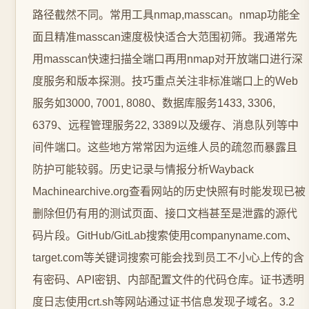
路径截然不同。常用工具nmap,masscan。nmap功能全
面且精准masscan速度极快适合大范围初筛。我通常先
用masscan快速扫描全端口再用nmap对开放端口进行深
度服务和版本探测。技巧重点关注非标准端口上的Web
服务如3000, 7001, 8080、数据库服务1433, 3306,
6379、远程管理服务22, 3389以及缓存、消息队列等中
间件端口。这些地方常常因为运维人员的疏忽而暴露且
防护可能较弱。历史记录与情报分析Wayback
Machinearchive.org查看网站的历史快照有时能发现已被
删除但仍有用的测试页面、接口文档甚至是泄露的源代
码片段。GitHub/GitLab搜索使用companyname.com、
target.com等关键词搜索可能会找到员工不小心上传的含
有密码、API密钥、内部配置文件的代码仓库。证书透明
度日志使用crt.sh等网站通过证书信息发现子域名。3.2