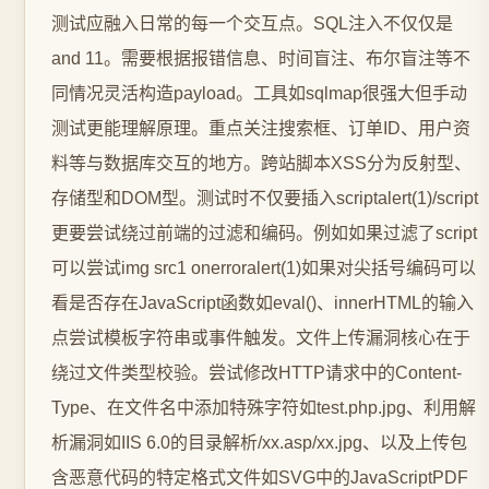
测试应融入日常的每一个交互点。SQL注入不仅仅是
and 11。需要根据报错信息、时间盲注、布尔盲注等不
同情况灵活构造payload。工具如sqlmap很强大但手动
测试更能理解原理。重点关注搜索框、订单ID、用户资
料等与数据库交互的地方。跨站脚本XSS分为反射型、
存储型和DOM型。测试时不仅要插入scriptalert(1)/script
更要尝试绕过前端的过滤和编码。例如如果过滤了script
可以尝试img src1 onerroralert(1)如果对尖括号编码可以
看是否存在JavaScript函数如eval()、innerHTML的输入
点尝试模板字符串或事件触发。文件上传漏洞核心在于
绕过文件类型校验。尝试修改HTTP请求中的Content-
Type、在文件名中添加特殊字符如test.php.jpg、利用解
析漏洞如IIS 6.0的目录解析/xx.asp/xx.jpg、以及上传包
含恶意代码的特定格式文件如SVG中的JavaScriptPDF