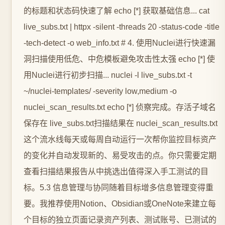
的标题和状态码快速了解 echo [*] 获取基础信息... cat
live_subs.txt | httpx -silent -threads 20 -status-code -title
-tech-detect -o web_info.txt # 4. 使用Nuclei进行快速漏
洞扫描使用低危、中危模板避免攻击性太强 echo [*] 使
用Nuclei进行初步扫描... nuclei -l live_subs.txt -t
~/nuclei-templates/ -severity low,medium -o
nuclei_scan_results.txt echo [*] 侦察完成。存活子域名
保存在 live_subs.txt扫描结果在 nuclei_scan_results.txt
这个流水线每天或每周自动运行一次帮你监控目标资产
的变化并自动发现新的、易受攻击的点。你只需要定期
查看扫描结果报告从中挑选出值得深入手工测试的目
标。5.3 信息管理与协同随着目标增多信息管理变得重
要。我推荐使用Notion、Obsidian或OneNote来建立每
个目标的独立页面记录资产列表、测试账号、已测试的