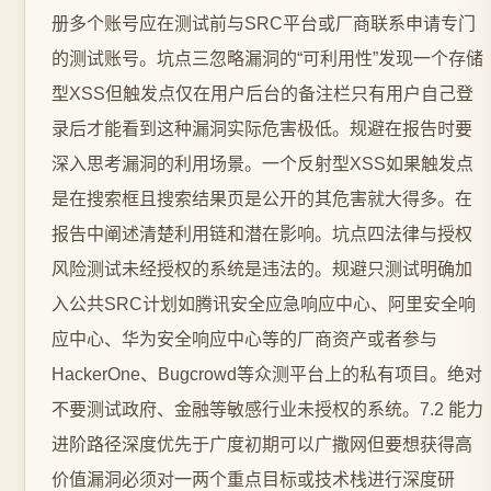
册多个账号应在测试前与SRC平台或厂商联系申请专门
的测试账号。坑点三忽略漏洞的“可利用性”发现一个存储
型XSS但触发点仅在用户后台的备注栏只有用户自己登
录后才能看到这种漏洞实际危害极低。规避在报告时要
深入思考漏洞的利用场景。一个反射型XSS如果触发点
是在搜索框且搜索结果页是公开的其危害就大得多。在
报告中阐述清楚利用链和潜在影响。坑点四法律与授权
风险测试未经授权的系统是违法的。规避只测试明确加
入公共SRC计划如腾讯安全应急响应中心、阿里安全响
应中心、华为安全响应中心等的厂商资产或者参与
HackerOne、Bugcrowd等众测平台上的私有项目。绝对
不要测试政府、金融等敏感行业未授权的系统。7.2 能力
进阶路径深度优先于广度初期可以广撒网但要想获得高
价值漏洞必须对一两个重点目标或技术栈进行深度研