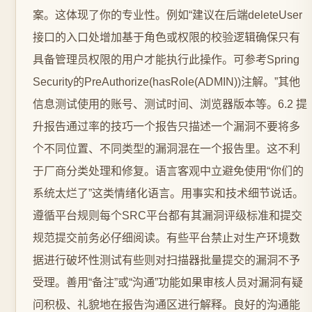
案。这体现了你的专业性。例如“建议在后端deleteUser
接口的入口处增加基于角色或权限的校验逻辑确保只有
具备管理员权限的用户才能执行此操作。可参考Spring
Security的PreAuthorize(hasRole(ADMIN))注解。”其他
信息测试使用的账号、测试时间、浏览器版本等。6.2 提
升报告通过率的技巧一个报告只描述一个漏洞不要将多
个不同位置、不同类型的漏洞混在一个报告里。这不利
于厂商分类处理和修复。语言客观中立避免使用“你们的
系统太烂了”这类情绪化语言。用事实和技术细节说话。
遵循平台规则每个SRC平台都有其漏洞评级标准和提交
规范提交前务必仔细阅读。有些平台禁止对生产环境数
据进行破坏性测试有些则对扫描器批量提交的漏洞不予
受理。善用“备注”或“沟通”功能如果审核人员对漏洞有疑
问积极、礼貌地在报告沟通区进行解释。良好的沟通能