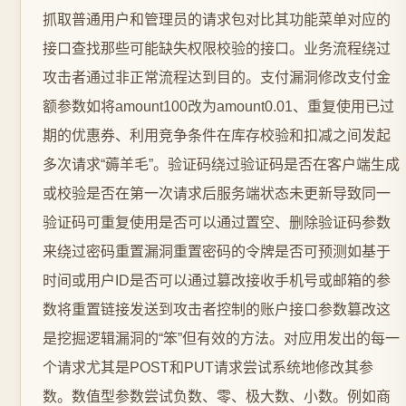
抓取普通用户和管理员的请求包对比其功能菜单对应的
接口查找那些可能缺失权限校验的接口。业务流程绕过
攻击者通过非正常流程达到目的。支付漏洞修改支付金
额参数如将amount100改为amount0.01、重复使用已过
期的优惠券、利用竞争条件在库存校验和扣减之间发起
多次请求“薅羊毛”。验证码绕过验证码是否在客户端生成
或校验是否在第一次请求后服务端状态未更新导致同一
验证码可重复使用是否可以通过置空、删除验证码参数
来绕过密码重置漏洞重置密码的令牌是否可预测如基于
时间或用户ID是否可以通过篡改接收手机号或邮箱的参
数将重置链接发送到攻击者控制的账户接口参数篡改这
是挖掘逻辑漏洞的“笨”但有效的方法。对应用发出的每一
个请求尤其是POST和PUT请求尝试系统地修改其参
数。数值型参数尝试负数、零、极大数、小数。例如商