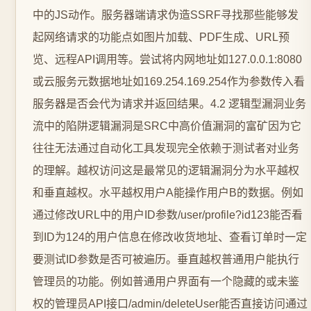
中的JS动作。服务器端请求伪造SSRF寻找那些能够发
起网络请求的功能点如图片加载、PDF生成、URL预
览、远程API调用等。尝试将内网地址如127.0.0.1:8080
或云服务元数据地址如169.254.169.254作为参数传入看
服务器是否会代为请求并返回结果。4.2 逻辑型漏洞业务
流中的陷阱逻辑漏洞是SRC中高价值漏洞的富矿因为它
往往无法通过自动化工具发现完全依赖于测试者对业务
的理解。越权访问这是最常见的逻辑漏洞分为水平越权
和垂直越权。水平越权用户A能操作用户B的数据。例如
通过修改URL中的用户ID参数/user/profile?id123能否看
到ID为124的用户信息在修改收货地址、查看订单时一定
要测试ID参数是否可被遍历。垂直越权普通用户能执行
管理员的功能。例如普通用户界面有一个隐藏的或未鉴
权的管理员API接口/admin/deleteUser能否直接访问通过