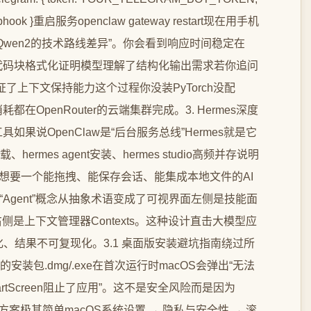
m/webhook }重启服务openclaw gateway restart现在用手机
ma3和Qwen2的技术路线差异”。你会看到响应时间稳定在
动启用代码块格式化证明模型理解了结构化输出需求若你追问
验证了上下文保持能力这个过程你没装PyTorch没配
OpenRouter的云端集群完成。3. Hermes深度
果说OpenClaw是“后台服务总线”Hermes就是它
、hermes agent安装、hermes studio高频并存说明
们想要一个能拖拽、能保存会话、能集成本地文件的AI
它把“Agent”概念从抽象术语变成了可视界面左侧是技能面
ons右侧是上下文管理器Contexts。这种设计直击大模型应
、结果不可复现化。3.1 桌面版安装避坑指南绕过所
op的安装包.dmg/.exe在首次运行时macOS会弹出“无法
artScreen阻止了应用”。这不是安全风险而是因为
方案极其简单macOS系统设置 → 隐私与安全性 → 滚