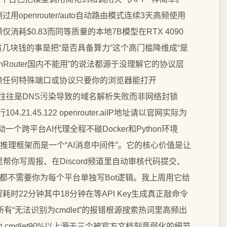
penrouter/auto自动路由模式连续3天高频使用
耗$0.83而同等质量的本地7B模型在RTX 4090
省几块钱的事是把“是否具备算力”这个高门槛降维成“是
nRouter国内不能用”的说法都源于没理解它的协议层
I不依赖任何特殊端口或协议只要你的浏览器能打开
真正卡住的往往是DNS污染导致的域名解析失败而非网络封锁
21.45.122 openrouter.aiIP地址请以官网实际为
动一个跨平台AI代理全程不碰Docker和Python环境
LM推理框架而是一个“AI消息中间件”。它的核心价值是让
聊里帮你写周报、在Discord频道里自动审核代码提交、
这些都不需要你为每个平台单独写Bot逻辑。我上周用它给
时22分钟其中18分钟在等API Key生成真正敲命令
所有“无法识别为cmdlet”的报错根源搜索热词里高频出
”项识别为 cmdlet90%以上源于三个被官方文档刻意弱化的细节