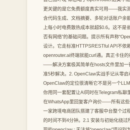
更关键的是它免费额度真实可用——我实测过用o
含代码生成、文档摘要、多轮对话账户余额仅消
上每小时电费散热成本就超$0.6。这不是
否有网络”的基础问题。提示所有声称“Ope
设计。它走标准HTTPSRESTful AP
openrouter.ai终端就能curl通。
——解决方案极其简单在hosts文件里加一行104.
准5秒解决。2. OpenClaw实战手记从零启
OpenClaw的定位很清晰它不是另一个L
你用同一套配置让AI同时在Telegram私
在WhatsApp里回复客户询价——所有
一家跨境电商团队搭建了客服中台整个过程耗
的时间不到4分钟。2.1 安装与初始化绕过
现的openclaw : 无法将“openclaw