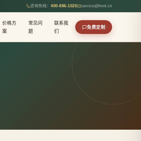
咨询热线：
400-886-1026
service@lmnt.cn
价格方
常见问
联系我
免费定制
案
题
们