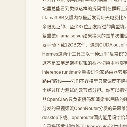
坛里总能看到类似这样的提问“刚在群晖上跑通
Llama3-8B又爆内存最后发现每天电费
亲眼见证的、至少37位朋友踩过的典型坑。他
复重装ollama server结果换来的是
要手动下载12GB文件、遇到CUDA out o
Hermes这两个工具正以一种近乎“反常
这不是玄学是架构逻辑的根本切换本地部署的本质是把
inference runtime全量搬进你家路由器
路由”路线——它们不存模型只管调度不跑推理
个经过压力测试的云节点分担。你可以把它理
器OpenClaw只负责解码和渲染4K画质的转码
分发的是视频流OpenRouter分发的是思维
desktop下载、openrouter国内
自己搭环境”却忽略了OpenRouter这