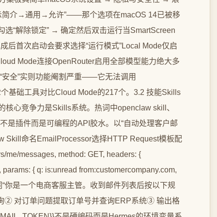
简介→通用→允许”——那个选项在macOS 14已被移
勾选“解除锁定” → 确定然后双击运行当SmartScreen
成后首次启动会要求选择“运行模式”Local Mode仅启
d Mode连接OpenRouter启用全部模型能力绝大多
de看似“安全”实则功能阉割严重——它无法调用
基础工具对比Cloud Mode的217个。3.2 技能Skills
竞争力是Skills系统。热词中openclaw skill、
ills不是插件而是可编程的API胶水。以“自动处理客户邮
Skill命名EmailProcessor选择HTTP Request模板配
rs/me/messages, method: GET, headers: {
 params: { q: is:unread from:customercompany.com,
中写明提示词“你是一个电商客服主管。收到邮件列表后按以下规
② 对订单问题提取订单号并查询ERP系统③ 输出格
MAIL_TOKEN}}不是硬编码而是Hermes的环境变量系