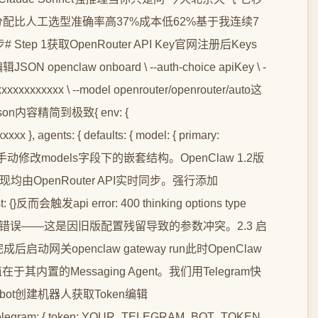
动态分配比人工选型准确率高37%成本低62%基于我连续7
Step 1获取OpenRouter API Key官网注册后Keys
enclaw onboard \ --auth-choice apiKey \ -
r-xxxxxxxxxxxx \ --model openrouter/openrouter/auto这
json内容精简到极致{ env: {
}, agents: { defaults: { model: { primary:
} }注意不要手动修改models字段下的嵌套结构。OpenClaw 1.2版
发现均由OpenRouter API实时同步。强行添加
st: {}反而会触发api error: 400 thinking options type
ning_effort错误——这是因旧版配置残留导致的参数冲突。2.3 启
关openclaw gateway run此时OpenClaw
价值在于其内置的Messaging Agent。我们用Telegram快
ewbot创建机器人获取Token编辑
legram: { token: YOUR_TELEGRAM_BOT_TOKEN,