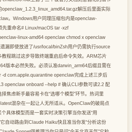
nclaw_1.2.3_linux_amd64.tar.gz解压后里面实际
enclaw。Windows用户同理压缩包内是openclaw-
命名# Linux/macOS tar -xzf
openclaw-linux-amd64 openclaw chmod x openclaw
hell配置遗漏即使放进了/usr/local/binZsh用户仍需执行source
bashrc。很多教程跳过这步导致终端重启后命令失效。ARM芯片
md64版本必然失败。必须认准darwin_arm64后缀且需在
-d com.apple.quarantine openclaw完成上述三步后
.3 openclaw onboard --help # 确认CLI参数可读2.2 配
模型选择焦虑新手最容易卡在“选哪个模型”环节。热词里
kimi-latest混杂在一起让人无所适从。OpenClaw的破局点
。它不是某个具体模型而是一套实时决策引擎当你发送“用
”它自动路由到Claude Haiku快且准当你发“分析这份
aude Sonnet强推理当你只是问“今天北京天气”它秒