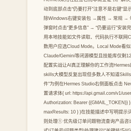
动到底部点击“仍要打开”注意不是右键“显示
除Windows右键安装包 →属性 → 常规 → 
弹窗时点击“更多信息” → “仍要运行”安装完
用本地技能如文件读取、代码执行不联网Clou
数用户应选Cloud Mode。Local Mo
Claude/Gemini等闭源模型且技能库仅剩12个
配置实战让AI真正理解你的工作流Hermes的核心
skills大模型反复出现但多数人不知道Sk
件”为例在Hermes Studio右侧面板点击 New 
置请求体{ url: https://api.gmail.com/v1/use
Authorization: Bearer {{GMAIL_TOKEN}} },
maxResults: 10 } }在技能描述
则处理① 优先级订单问题物流查询产品咨询
式|订单号|问题类型|处理建议|”关键技巧{{G