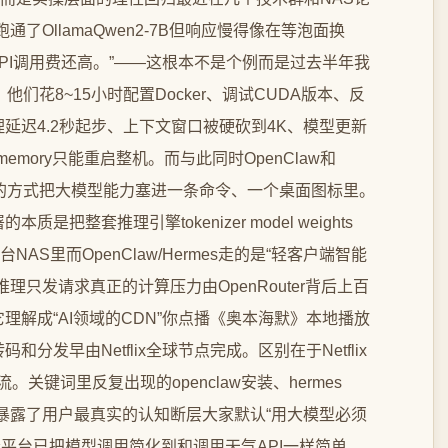
了OllamaQwen2-7B但响应慢得像在等泡面换
比API调用费还高。”——这根本不是个例而是过去半年我
们花8~15小时配置Docker、调试CUDA版本、反
单次推理延迟4.2秒起步、上下文窗口被硬砍到4K、模型更新
f memory只能重启整机。而与此同时OpenClaw和
识”的方式把大模型能力塞进一条命令、一个桌面图标里。
整套推理引擎tokenizer model weights
旁那台NAS里而OpenClaw/Hermes走的是“轻客户端智能
只发请求真正的计算压力由OpenRouter背后上百
解成“AI领域的CDN”你点播《奥本海默》本地播放
和分发早由Netflix全球节点完成。区别在于Netflix
流。关键词里反复出现的openclaw安装、hermes
能用吗恰恰暴露了用户最真实的认知断层大家默认“用大模型必须
类中继平台已把模型调用简化到和调用天气API一样简单。