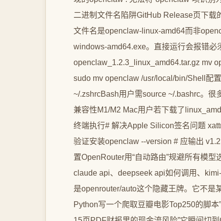
二进制文件名陷阱GitHub Release页下载的ope
文件名是openclaw-linux-amd64而非op
windows-amd64.exe。直接运行会报错必须先重
openclaw_1.2.3_linux_amd64.tar.gz mv 
sudo mv openclaw /usr/local/bin/S
~/.zshrcBash用户需source ~/.
兼容性M1/M2 Mac用户若下载了linux_a
终端执行# 解决Apple Silicon签名问题 xattr 
验证安装openclaw --version # 应输出 v1.2
置OpenRouter用“自动路由”规避所有
claude api、deepseek api如何调用、
是openrouter/auto这个隐藏王牌
Python写一个爬取豆瓣电影Top250的脚本
15页PDF财报里的现金流风险”它瞬间切到Cl