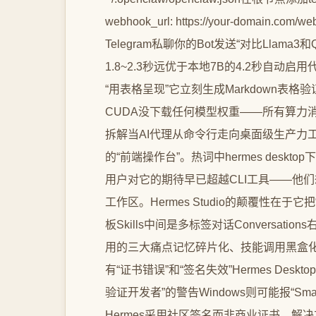
webhook_url: https://your-domain.co
Telegram私聊你的Bot发送“对比Lla
1.8~2.3秒远优于本地7B的4.2秒自
“用表格呈现”它立刻生成Markdown表格
CUDA没下载任何模型权重——所有算力消耗都在
拆解当AI代理从命令行走向桌面级生产力工具如
的“前端操作台”。热词中hermes desktop下载
用户对它的期待早已超越CLI工具——他
工作区。Hermes Studio的颠覆性在于
板Skills中间是多标签对话Conversati
用的三大痛点记忆碎片化、技能调用黑盒化
有“证书错误”和“签名失效”Hermes Deskt
验证开发者”的警告Windows则可能报“Sm
Hermes采用社区签名而非商业证书。解决