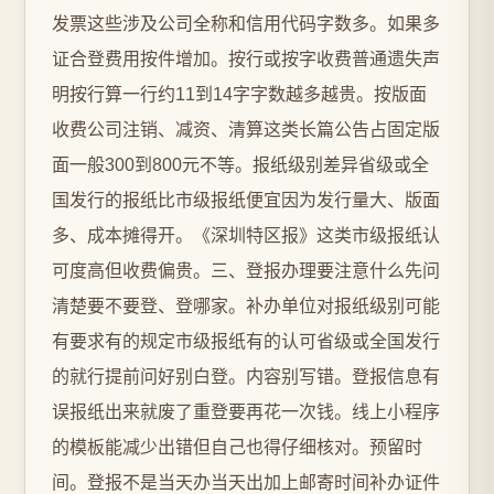
发票这些涉及公司全称和信用代码字数多。如果多
证合登费用按件增加。按行或按字收费普通遗失声
明按行算一行约11到14字字数越多越贵。按版面
收费公司注销、减资、清算这类长篇公告占固定版
面一般300到800元不等。报纸级别差异省级或全
国发行的报纸比市级报纸便宜因为发行量大、版面
多、成本摊得开。《深圳特区报》这类市级报纸认
可度高但收费偏贵。三、登报办理要注意什么先问
清楚要不要登、登哪家。补办单位对报纸级别可能
有要求有的规定市级报纸有的认可省级或全国发行
的就行提前问好别白登。内容别写错。登报信息有
误报纸出来就废了重登要再花一次钱。线上小程序
的模板能减少出错但自己也得仔细核对。预留时
间。登报不是当天办当天出加上邮寄时间补办证件