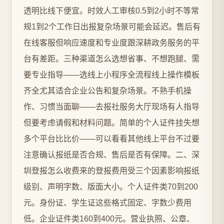
透明比线下便宜。时效人工审核0.5到2小时不等常
规1到2个工作日出报复杂场景可能会延迟。售后有
在线客服但响应速度和专业度跟深耕政务服务的平
台有差距。三种渠道怎么选想省事、不想跑腿、需
要专业指导——选线上小程序全流程线上操作模板
齐全尤其适合企业公告和复杂场景。不熟手机操
作、习惯当面聊——去报社服务大厅现场有人指导
但要考虑请假和材料问题。简单的个人证件挂失想
多个平台比比价——可以看看其他线上平台不过要
注意确认报纸是否合规、售后是否有保障。二、深
圳登报怎么收费来的登报费用受三个因素影响报纸
级别、声明字数、版面大小。个人证件类70到200
元。身份证、学生证这些格式固定、字数少费用
低。企业证件类160到400元。营业执照、公章、