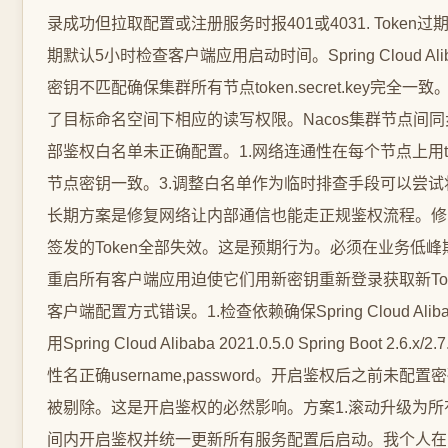
录成功但拉取配置或注册服务时报401或4031. Token过期
期默认5小时检查客户端应用启动时间。Spring Cloud 
密钥不匹配确保集群所有节点token.secret.key完
了目标命名空间下相应的读写权限。Nacos集群节点间同步失败日
部鉴权白名单未正确配置。1.网络连通性在每个节点上用te
节点密钥一致。3.调整白名单作为临时排查手段可以尝试将nacos.co
长期方案是修复网络让内部通信也能走正规鉴权流程。修改tok
签发的Token全部失效。这是预期行为。必须在业务低峰期进行
重启所有客户端应用迫使它们用新密钥重新登录获取新Toke
客户端配置方式错误。1.检查依赖确保Spring Cloud Alibab
用Spring Cloud Alibaba 2021.0.5.0 Spring B
性名正确username,password。开启鉴权后之
被剔除。这是开启鉴权的必然影响。方案1.滚动升级为所有
间内开启鉴权并统一更新所有服务配置后启动。我个人在实