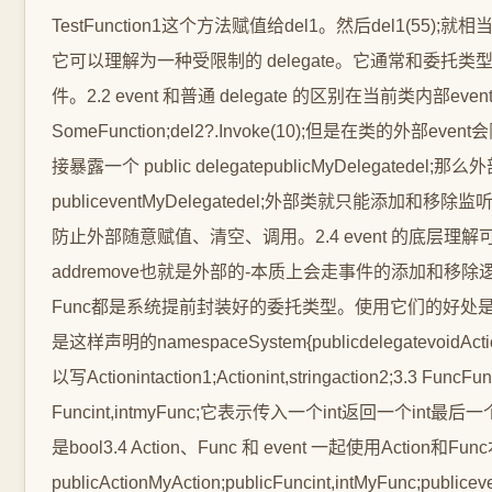
TestFunction1这个方法赋值给del1。然后del1(55);就相当
它可以理解为一种受限制的 delegate。它通常和委托类型一起使用。例如pu
件。2.2 event 和普通 delegate 的区别在当前类内部eve
SomeFunction;del2?.Invoke(10);但是在类的外部
接暴露一个 public delegatepublicMyDelegat
publiceventMyDelegatedel;外部类就只能添加和移除监
防止外部随意赋值、清空、调用。2.4 event 的底层
addremove也就是外部的-本质上会走事件的添加和移除逻辑。而赋
Func都是系统提前封装好的委托类型。使用它们的好处是不需要
是这样声明的namespaceSystem{publicdelegat
以写Actionintaction1;Actionint,stringaction2;3.3
Funcint,intmyFunc;它表示传入一个int返回一个int最
是bool3.4 Action、Func 和 event 一起使用Ac
publicActionMyAction;publicFuncint,intMyFunc;