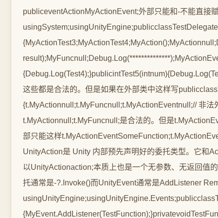
publiceventActionMyActionEvent;外部只能和-不
usingSystem;usingUnityEngine;publicclassTestDelegate
{MyActionTest3;MyActionTest4;MyAction();MyActionnull;
result);MyFuncnull;Debug.Log(**************);MyActionEv
{Debug.Log(Test4);}publicintTest5(intnum){Debug.Log
这些都是合法的。但是如果在外部类中这样写publicclassTest:MonoBeh
{t.MyActionnull;t.MyFuncnull;t.MyActionEvent
t.MyActionnull;t.MyFuncnull;是合法的。但是t.MyAct
部只能这样t.MyActionEventSomeFunction;t.MyActionEve
UnityAction是 Unity 内部预先声明好的委托类型。它和Action很
以UnityActionaction;本质上也是一个无参数、无返回值
托通常是-?.Invoke()而UnityEvent通常是AddListener Remo
usingUnityEngine;usingUnityEngine.Events;publicclass
{MyEvent.AddListener(TestFunction);}privatevoidTe